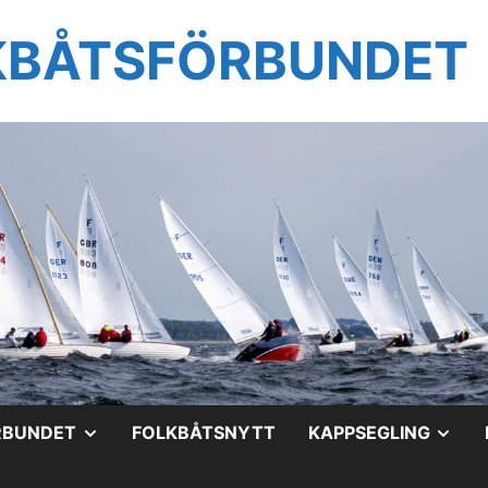
KBÅTSFÖRBUNDET
VISA
VIS
RBUNDET
FOLKBÅTSNYTT
KAPPSEGLING
UNDERMENY
UN