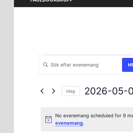
Evenemang
Evenemang
Ange
H
nyckelord.
Search
för
Sök
and
efter
9
2026-05-
Evenemang
Views
Idag
efter
Välj
maj
Navigation
nyckelord.
datum.
No evenemang scheduled for 9 ma
2026
evenemang
.