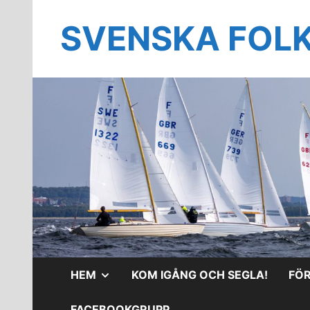
Hoppa
till
SVENSKA FOL
innehåll
VISA
HEM
KOM IGÅNG OCH SEGLA!
FÖ
UNDERMENY
FACEBOOKGRUPP