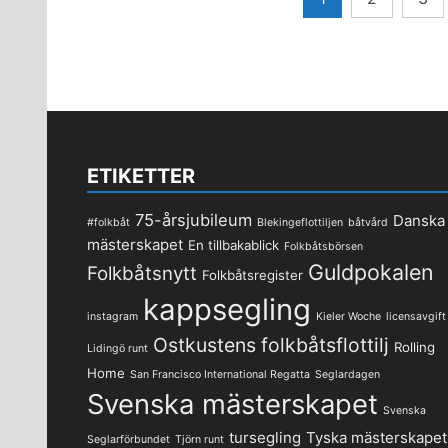
för
inlägg
ETIKETTER
75-årsjubileum
Danska
#folkbåt
Blekingeflottiljen
båtvård
mästerskapet
En tillbakablick
Folkbåtsbörsen
Guldpokalen
Folkbåtsnytt
Folkbåtsregister
kappsegling
instagram
Kieler Woche
licensavgift
Ostkustens folkbåtsflottilj
Rolling
Lidingö runt
Home
San Francisco International Regatta
Seglardagen
Svenska mästerskapet
Svenska
tursegling
Tyska mästerskapet
Seglarförbundet
Tjörn runt