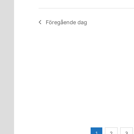
Föregående dag
Sidnumrering
1
2
3