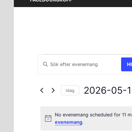
Evenemang
Evenemang
Ange
H
nyckelord.
Search
för
Sök
and
efter
11
2026-05-1
Evenemang
Views
Idag
efter
Välj
maj
Navigation
nyckelord.
datum.
No evenemang scheduled for 11 ma
2026
evenemang
.