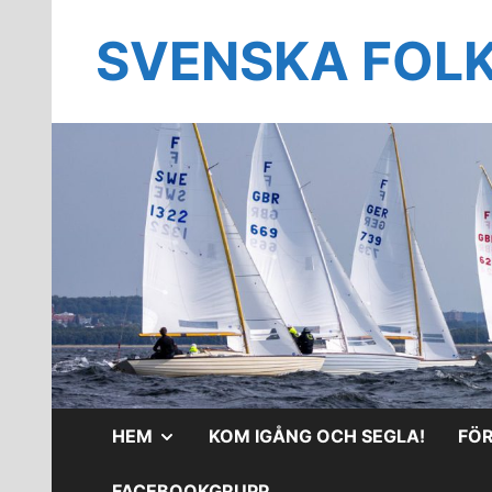
Hoppa
till
SVENSKA FOL
innehåll
VISA
HEM
KOM IGÅNG OCH SEGLA!
FÖ
UNDERMENY
FACEBOOKGRUPP