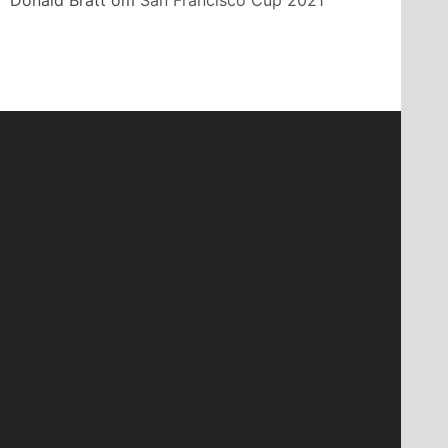
Donald Bratt
om
San Francisco Cup 2021