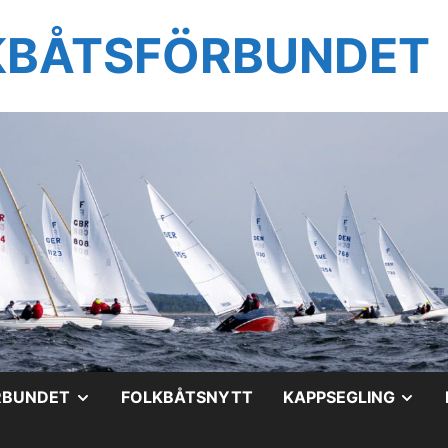
KBÅTSFÖRBUNDET
VISA
VIS
RBUNDET
FOLKBÅTSNYTT
KAPPSEGLING
UNDERMENY
UN