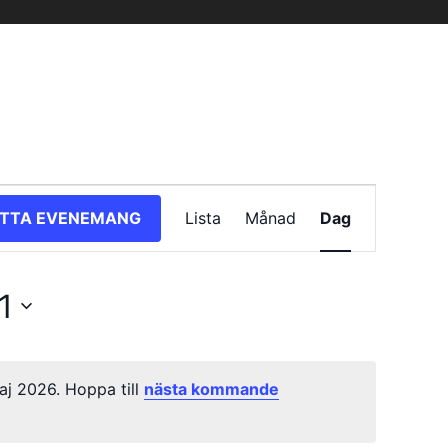
Evenemang
ITTA EVENEMANG
Lista
Månad
Dag
vynavigering
1
j 2026. Hoppa till
nästa kommande
Notis