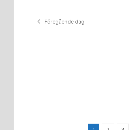
Föregående dag
Sidnumrering
1
2
3