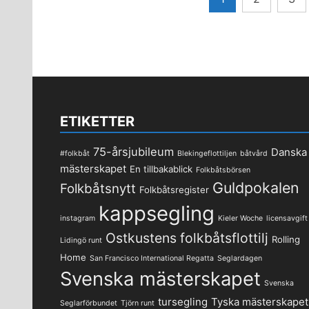
för
inlägg
ETIKETTER
75-årsjubileum
Danska
#folkbåt
Blekingeflottiljen
båtvård
mästerskapet
En tillbakablick
Folkbåtsbörsen
Guldpokalen
Folkbåtsnytt
Folkbåtsregister
kappsegling
instagram
Kieler Woche
licensavgift
Ostkustens folkbåtsflottilj
Rolling
Lidingö runt
Home
San Francisco International Regatta
Seglardagen
Svenska mästerskapet
Svenska
tursegling
Tyska mästerskapet
Seglarförbundet
Tjörn runt