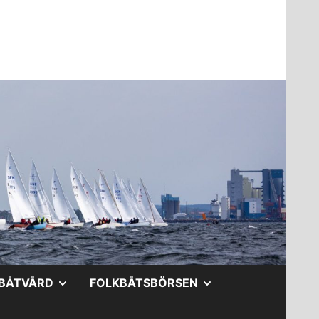
A
VISA
VISA
BÅTVÅRD
FOLKBÅTSBÖRSEN
DERMENY
UNDERMENY
UNDERMENY