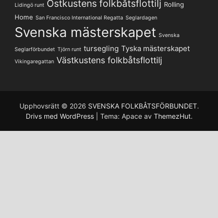
Ostkustens folkbåtsflottilj
Rolling
Lidingö runt
Home
San Francisco International Regatta
Seglardagen
Svenska mästerskapet
Svenska
tursegling
Tyska mästerskapet
Seglarförbundet
Tjörn runt
Västkustens folkbåtsflottilj
Vikingaregattan
Upphovsrätt © 2026
SVENSKA FOLKBÅTSFÖRBUNDET
.
Drivs med WordPress
|
Tema: Apace av
ThemezHut
.