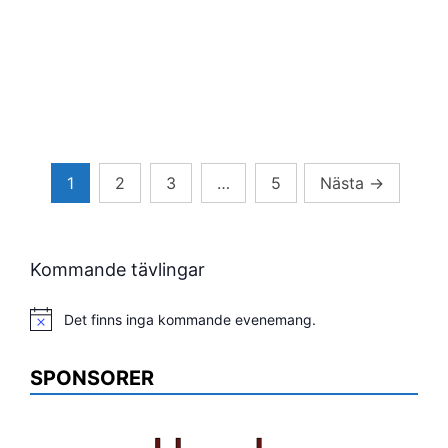
Sidnumrering
1
2
3
…
5
Nästa
→
för
inlägg
Kommande tävlingar
Det finns inga kommande evenemang.
Notis
SPONSORER