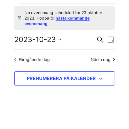
Evenemang
No evenemang scheduled for 23 oktober
2023. Hoppa till
nästa kommande
Notis
för
evenemang
.
23
2023-10-23
Evene
Evenema
SÖK
DAG
vynavig
Välj
oktober
Search
datum.
and
Föregående dag
Nästa dag
2023
Views
PRENUMERERA PÅ KALENDER
Navigatio