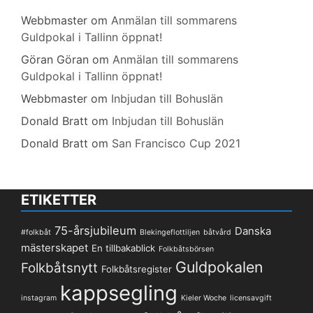
Webbmaster
om
Anmälan till sommarens
Guldpokal i Tallinn öppnat!
Göran Göran
om
Anmälan till sommarens
Guldpokal i Tallinn öppnat!
Webbmaster
om
Inbjudan till Bohuslän
Donald Bratt
om
Inbjudan till Bohuslän
Donald Bratt
om
San Francisco Cup 2021
ETIKETTER
75-årsjubileum
Danska
#folkbåt
Blekingeflottiljen
båtvård
mästerskapet
En tillbakablick
Folkbåtsbörsen
Guldpokalen
Folkbåtsnytt
Folkbåtsregister
kappsegling
instagram
Kieler Woche
licensavgift