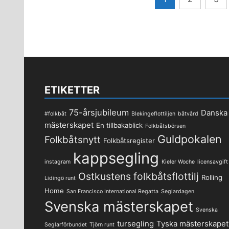
för
inlägg
ETIKETTER
75-årsjubileum
Danska
#folkbåt
Blekingeflottiljen
båtvård
mästerskapet
En tillbakablick
Folkbåtsbörsen
Guldpokalen
Folkbåtsnytt
Folkbåtsregister
kappsegling
instagram
Kieler Woche
licensavgift
Ostkustens folkbåtsflottilj
Rolling
Lidingö runt
Home
San Francisco International Regatta
Seglardagen
Svenska mästerskapet
Svenska
tursegling
Tyska mästerskapet
Seglarförbundet
Tjörn runt