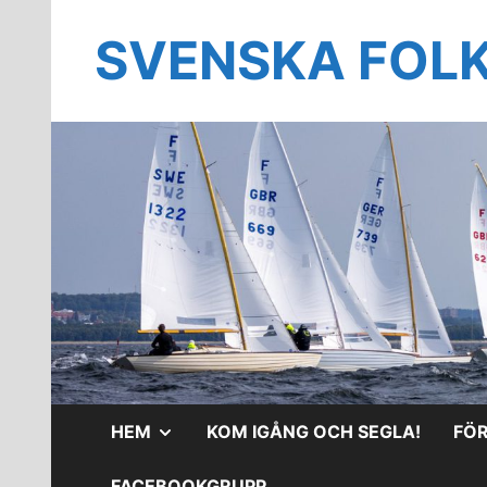
Hoppa
till
SVENSKA FOL
innehåll
VISA
HEM
KOM IGÅNG OCH SEGLA!
FÖ
UNDERMENY
FACEBOOKGRUPP