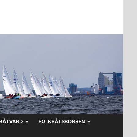
A
VISA
VISA
BÅTVÅRD
FOLKBÅTSBÖRSEN
DERMENY
UNDERMENY
UNDERMENY