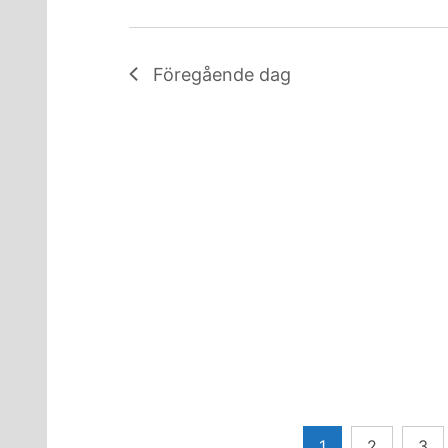
Föregående dag
Sidnumrering
1
2
3