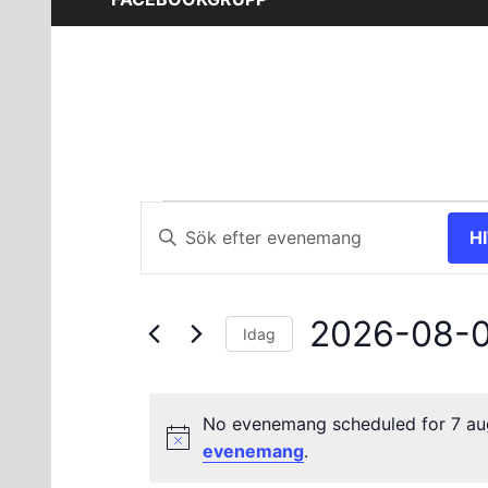
Evenemang
Evenemang
Ange
H
nyckelord.
Search
för
Sök
and
efter
7
2026-08-
Evenemang
Views
Idag
efter
Välj
augusti
Navigation
nyckelord.
datum.
No evenemang scheduled for 7 aug
2026
evenemang
.