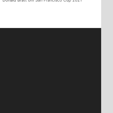
Donald Bratt
om
San Francisco Cup 2021