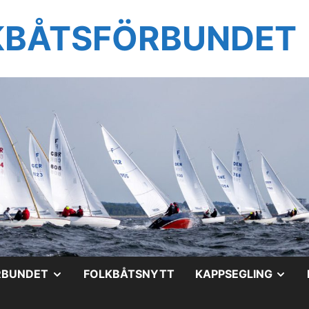
KBÅTSFÖRBUNDET
VISA
VIS
RBUNDET
FOLKBÅTSNYTT
KAPPSEGLING
UNDERMENY
UN