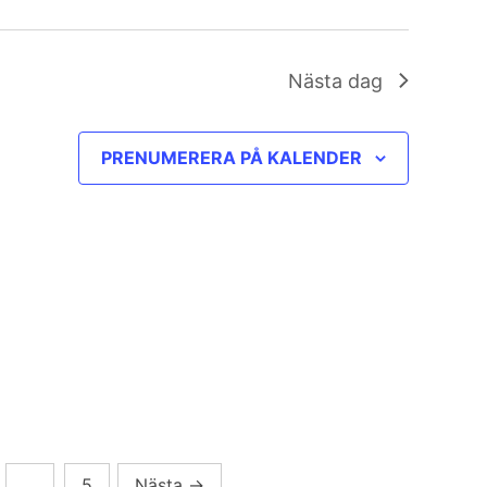
Nästa dag
PRENUMERERA PÅ KALENDER
…
5
Nästa
→