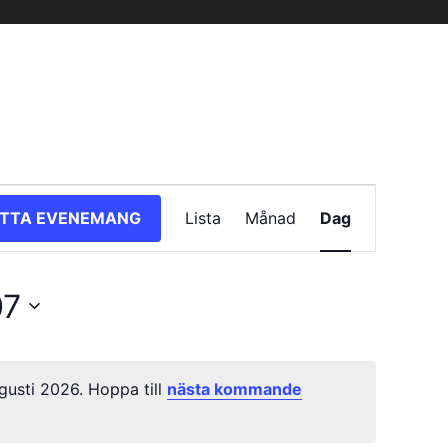
Evenemang
ITTA EVENEMANG
Lista
Månad
Dag
vynavigering
07
usti 2026. Hoppa till
nästa kommande
Notis