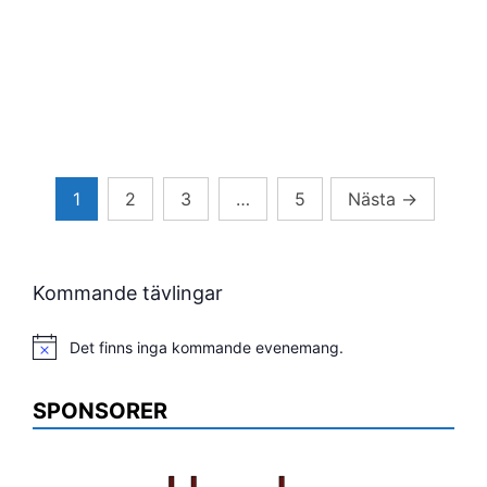
Sidnumrering
1
2
3
…
5
Nästa
→
för
inlägg
Kommande tävlingar
Det finns inga kommande evenemang.
Notis
SPONSORER