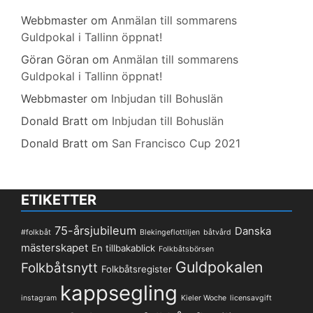
Webbmaster
om
Anmälan till sommarens
Guldpokal i Tallinn öppnat!
Göran Göran
om
Anmälan till sommarens
Guldpokal i Tallinn öppnat!
Webbmaster
om
Inbjudan till Bohuslän
Donald Bratt
om
Inbjudan till Bohuslän
Donald Bratt
om
San Francisco Cup 2021
ETIKETTER
75-årsjubileum
Danska
#folkbåt
Blekingeflottiljen
båtvård
mästerskapet
En tillbakablick
Folkbåtsbörsen
Guldpokalen
Folkbåtsnytt
Folkbåtsregister
kappsegling
instagram
Kieler Woche
licensavgift