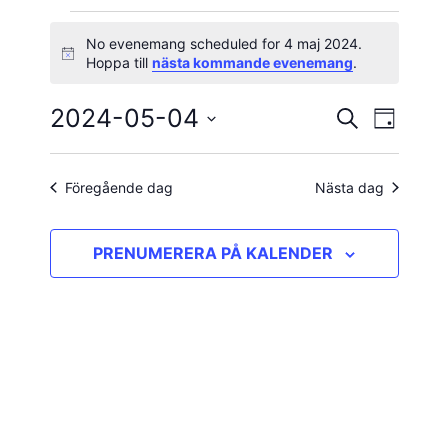
Evenemang
No evenemang scheduled for 4 maj 2024.
Notis
Hoppa till
nästa kommande evenemang
.
för
2024-05-04
Evene
Evenema
SÖK
4
DAG
vynavig
Välj
Search
maj
datum.
and
Föregående dag
Nästa dag
2024
Views
PRENUMERERA PÅ KALENDER
Navigatio