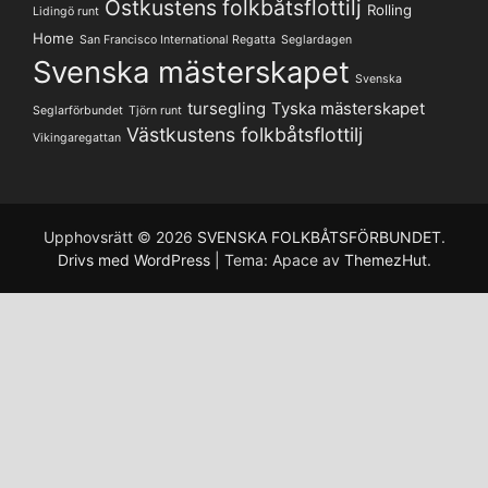
Ostkustens folkbåtsflottilj
Rolling
Lidingö runt
Home
San Francisco International Regatta
Seglardagen
Svenska mästerskapet
Svenska
tursegling
Tyska mästerskapet
Seglarförbundet
Tjörn runt
Västkustens folkbåtsflottilj
Vikingaregattan
Upphovsrätt © 2026
SVENSKA FOLKBÅTSFÖRBUNDET
.
Drivs med WordPress
|
Tema: Apace av
ThemezHut
.