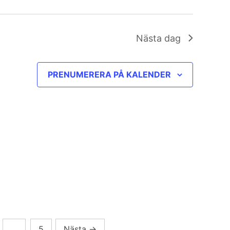
Nästa dag
PRENUMERERA PÅ KALENDER
…
5
Nästa
→