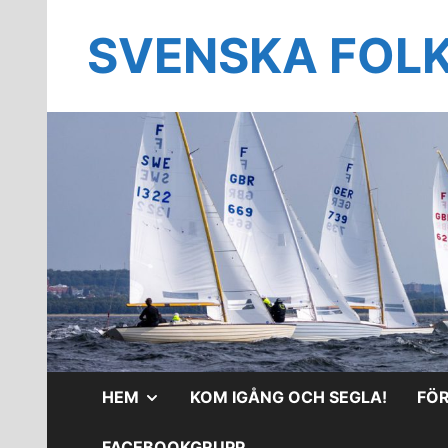
Hoppa
till
SVENSKA FOL
innehåll
VISA
HEM
KOM IGÅNG OCH SEGLA!
FÖ
UNDERMENY
FACEBOOKGRUPP