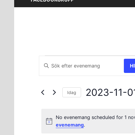
Evenemang
Evenemang
Ange
H
nyckelord.
Search
för
Sök
and
efter
1
2023-11-0
Evenemang
Views
Idag
efter
Välj
november
Navigation
nyckelord.
datum.
No evenemang scheduled for 1 no
2023
evenemang
.