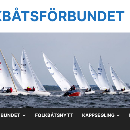
KBÅTSFÖRBUNDET
VISA
VIS
RBUNDET
FOLKBÅTSNYTT
KAPPSEGLING
UNDERMENY
UN