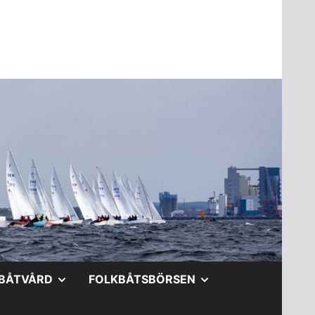
A
VISA
VISA
BÅTVÅRD
FOLKBÅTSBÖRSEN
DERMENY
UNDERMENY
UNDERMENY