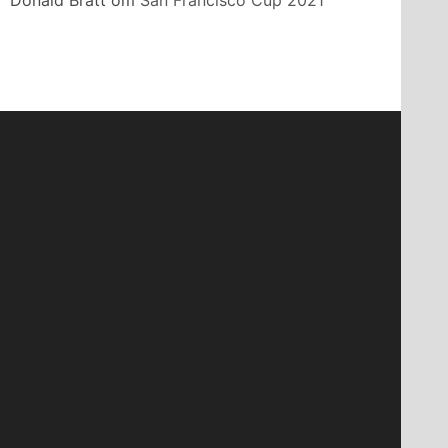
Donald Bratt
om
San Francisco Cup 2021