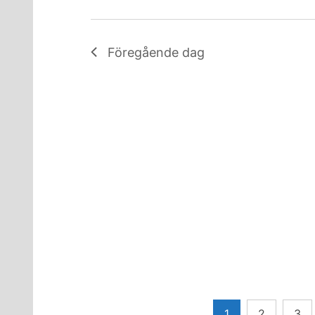
Föregående dag
Sidnumrering
1
2
3