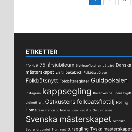
för
inlägg
ETIKETTER
75-årsjubileum
Danska
#folkbåt
Blekingeflottiljen
båtvård
mästerskapet
En tillbakablick
Folkbåtsbörsen
Guldpokalen
Folkbåtsnytt
Folkbåtsregister
kappsegling
instagram
Kieler Woche
licensavgift
Ostkustens folkbåtsflottilj
Rolling
Lidingö runt
Home
San Francisco International Regatta
Seglardagen
Svenska mästerskapet
Svenska
tursegling
Tyska mästerskapet
Seglarförbundet
Tjörn runt