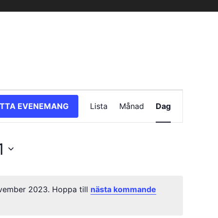
Evenemang
ITTA EVENEMANG
Lista
Månad
Dag
vynavigering
1
vember 2023. Hoppa till
nästa kommande
Notis