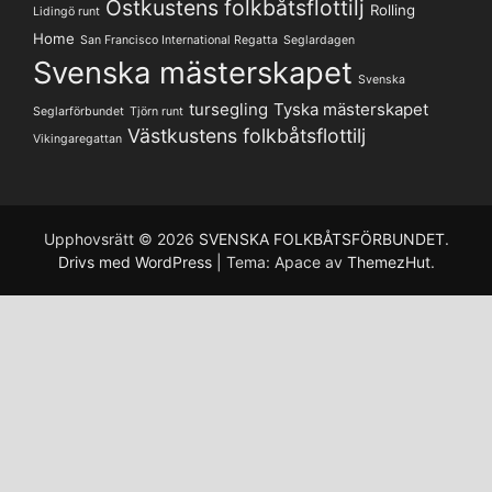
Ostkustens folkbåtsflottilj
Rolling
Lidingö runt
Home
San Francisco International Regatta
Seglardagen
Svenska mästerskapet
Svenska
tursegling
Tyska mästerskapet
Seglarförbundet
Tjörn runt
Västkustens folkbåtsflottilj
Vikingaregattan
Upphovsrätt © 2026
SVENSKA FOLKBÅTSFÖRBUNDET
.
Drivs med WordPress
|
Tema: Apace av
ThemezHut
.