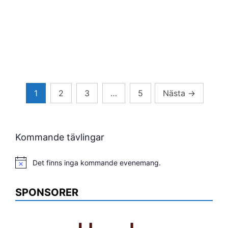
Sidnumrering
1
2
3
…
5
Nästa
→
för
inlägg
Kommande tävlingar
Det finns inga kommande evenemang.
Notis
SPONSORER