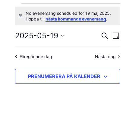
Evenemang
No evenemang scheduled for 19 maj 2025.
Notis
Hoppa till
nästa kommande evenemang
.
för
2025-05-19
Evene
Evenema
SÖK
19
DAG
vynavig
Välj
Search
maj
datum.
and
Föregående dag
Nästa dag
2025
Views
PRENUMERERA PÅ KALENDER
Navigatio