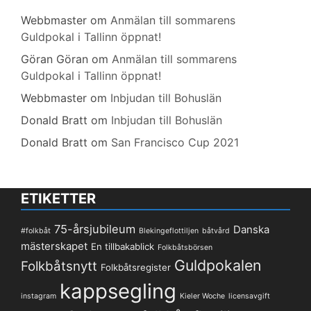
Webbmaster
om
Anmälan till sommarens
Guldpokal i Tallinn öppnat!
Göran Göran
om
Anmälan till sommarens
Guldpokal i Tallinn öppnat!
Webbmaster
om
Inbjudan till Bohuslän
Donald Bratt
om
Inbjudan till Bohuslän
Donald Bratt
om
San Francisco Cup 2021
ETIKETTER
75-årsjubileum
Danska
#folkbåt
Blekingeflottiljen
båtvård
mästerskapet
En tillbakablick
Folkbåtsbörsen
Guldpokalen
Folkbåtsnytt
Folkbåtsregister
kappsegling
instagram
Kieler Woche
licensavgift