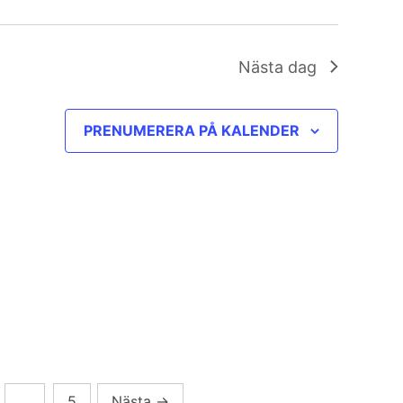
Nästa dag
PRENUMERERA PÅ KALENDER
…
5
Nästa
→