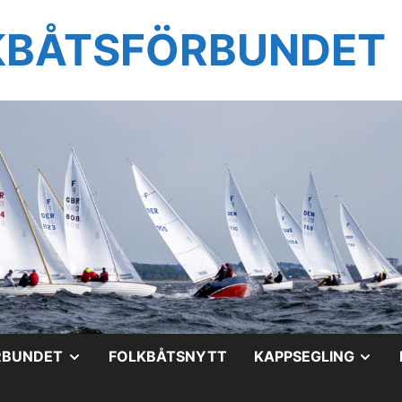
KBÅTSFÖRBUNDET
VISA
VIS
RBUNDET
FOLKBÅTSNYTT
KAPPSEGLING
UNDERMENY
UN