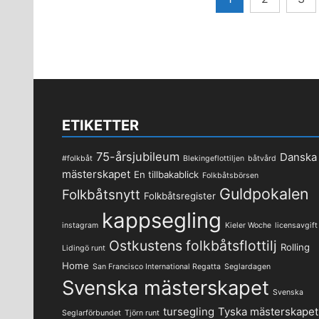
för
inlägg
ETIKETTER
75-årsjubileum
Danska
#folkbåt
Blekingeflottiljen
båtvård
mästerskapet
En tillbakablick
Folkbåtsbörsen
Guldpokalen
Folkbåtsnytt
Folkbåtsregister
kappsegling
instagram
Kieler Woche
licensavgift
Ostkustens folkbåtsflottilj
Rolling
Lidingö runt
Home
San Francisco International Regatta
Seglardagen
Svenska mästerskapet
Svenska
tursegling
Tyska mästerskapet
Seglarförbundet
Tjörn runt