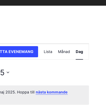
Evenemang
ITTA EVENEMANG
Lista
Månad
Dag
vynavigering
25
aj 2025. Hoppa till
nästa kommande
Notis