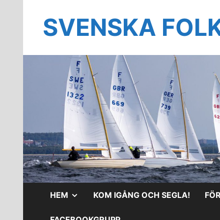
Hoppa
till
SVENSKA FOL
innehåll
VISA
HEM
KOM IGÅNG OCH SEGLA!
FÖ
UNDERMENY
FACEBOOKGRUPP