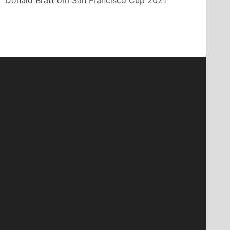
Donald Bratt
om
San Francisco Cup 2021