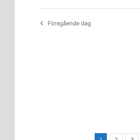
Föregående dag
Sidnumrering
1
2
3