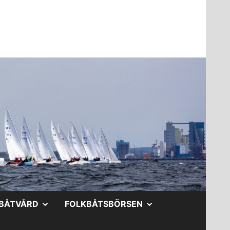
A
VISA
VISA
BÅTVÅRD
FOLKBÅTSBÖRSEN
DERMENY
UNDERMENY
UNDERMENY