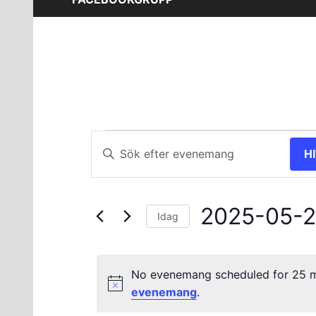
Evenemang
Evenemang
Ange
H
nyckelord.
Search
för
Sök
and
efter
25
2025-05-
Evenemang
Views
Idag
efter
Välj
maj
Navigation
nyckelord.
datum.
No evenemang scheduled for 25 m
2025
evenemang
.