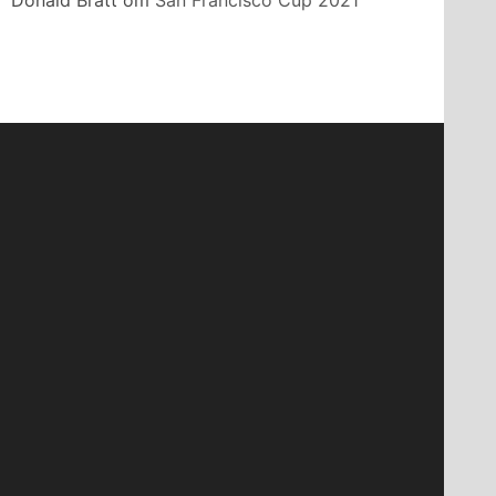
Donald Bratt
om
San Francisco Cup 2021