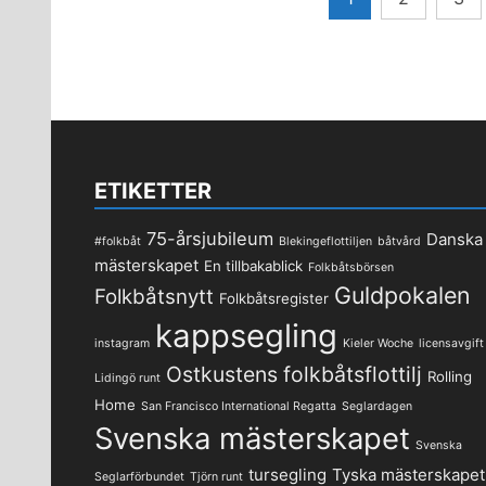
för
inlägg
ETIKETTER
75-årsjubileum
Danska
#folkbåt
Blekingeflottiljen
båtvård
mästerskapet
En tillbakablick
Folkbåtsbörsen
Guldpokalen
Folkbåtsnytt
Folkbåtsregister
kappsegling
instagram
Kieler Woche
licensavgift
Ostkustens folkbåtsflottilj
Rolling
Lidingö runt
Home
San Francisco International Regatta
Seglardagen
Svenska mästerskapet
Svenska
tursegling
Tyska mästerskapet
Seglarförbundet
Tjörn runt