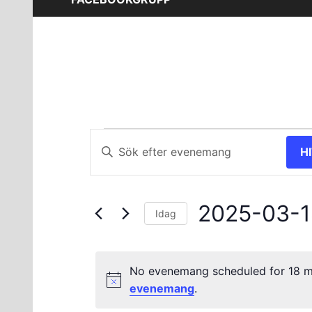
Evenemang
Evenemang
Ange
H
nyckelord.
Search
för
Sök
and
efter
18
2025-03-1
Evenemang
Views
Idag
efter
Välj
mars
Navigation
nyckelord.
datum.
No evenemang scheduled for 18 m
2025
evenemang
.