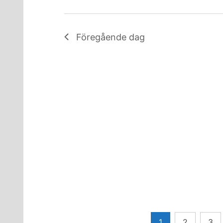
Föregående dag
Sidnumrering
1
2
3