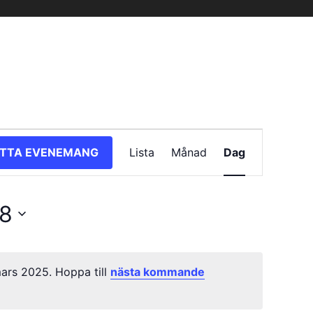
Evenemang
ITTA EVENEMANG
Lista
Månad
Dag
vynavigering
8
ars 2025. Hoppa till
nästa kommande
Notis