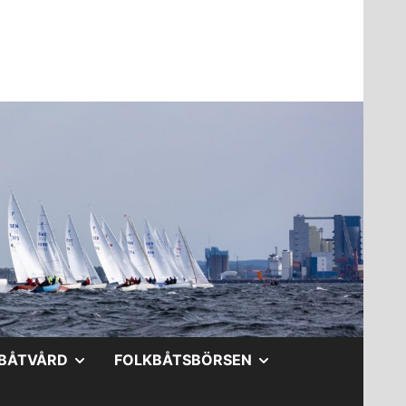
A
VISA
VISA
BÅTVÅRD
FOLKBÅTSBÖRSEN
DERMENY
UNDERMENY
UNDERMENY