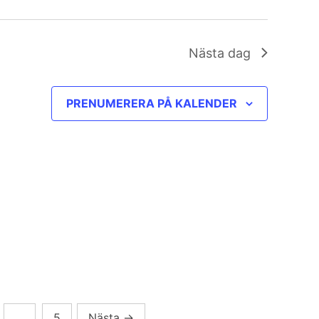
Nästa dag
PRENUMERERA PÅ KALENDER
…
5
Nästa
→