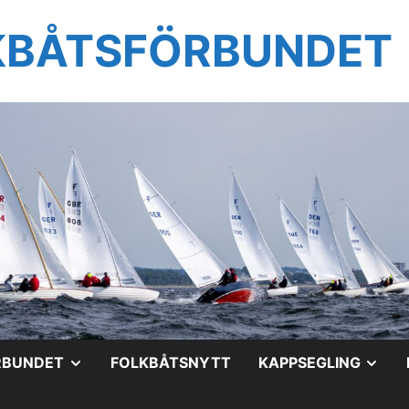
KBÅTSFÖRBUNDET
VISA
VIS
RBUNDET
FOLKBÅTSNYTT
KAPPSEGLING
UNDERMENY
UN