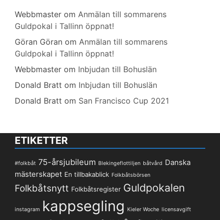
Webbmaster
om
Anmälan till sommarens
Guldpokal i Tallinn öppnat!
Göran Göran
om
Anmälan till sommarens
Guldpokal i Tallinn öppnat!
Webbmaster
om
Inbjudan till Bohuslän
Donald Bratt
om
Inbjudan till Bohuslän
Donald Bratt
om
San Francisco Cup 2021
ETIKETTER
75-årsjubileum
Danska
#folkbåt
Blekingeflottiljen
båtvård
mästerskapet
En tillbakablick
Folkbåtsbörsen
Guldpokalen
Folkbåtsnytt
Folkbåtsregister
kappsegling
instagram
Kieler Woche
licensavgift