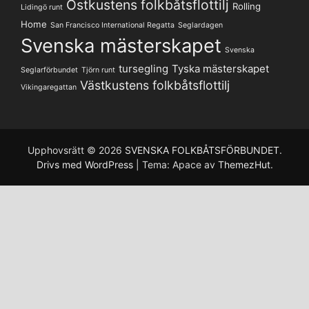
Ostkustens folkbåtsflottilj
Rolling
Lidingö runt
Home
San Francisco International Regatta
Seglardagen
Svenska mästerskapet
Svenska
tursegling
Tyska mästerskapet
Seglarförbundet
Tjörn runt
Västkustens folkbåtsflottilj
Vikingaregattan
Upphovsrätt © 2026
SVENSKA FOLKBÅTSFÖRBUNDET
.
Drivs med WordPress
|
Tema: Apace av
ThemezHut
.