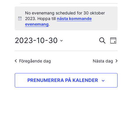
Evenemang
No evenemang scheduled for 30 oktober
2023. Hoppa till
nästa kommande
Notis
för
evenemang
.
30
2023-10-30
Evene
Evenema
SÖK
DAG
vynavig
Välj
oktober
Search
datum.
and
Föregående dag
Nästa dag
2023
Views
PRENUMERERA PÅ KALENDER
Navigatio