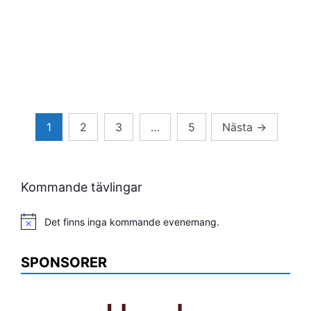
Sidnumrering
1
2
3
…
5
Nästa
→
för
inlägg
Kommande tävlingar
Det finns inga kommande evenemang.
Notis
SPONSORER