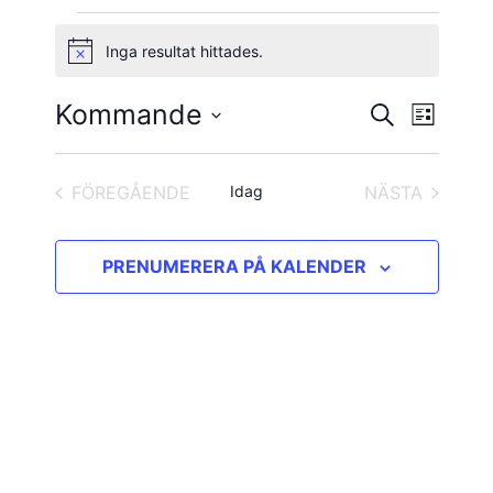
Evenemang
Inga resultat hittades.
Notis
Kommande
Evene
Evenema
SÖK
LISTA
vynavig
Välj
Search
datum.
and
FÖREGÅENDE
Idag
NÄSTA
EVENEMANG
EVENEMAN
Views
PRENUMERERA PÅ KALENDER
Navigatio