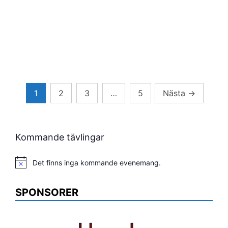
Sidnumrering
1
2
3
…
5
Nästa
→
för
inlägg
Kommande tävlingar
Det finns inga kommande evenemang.
Notis
SPONSORER