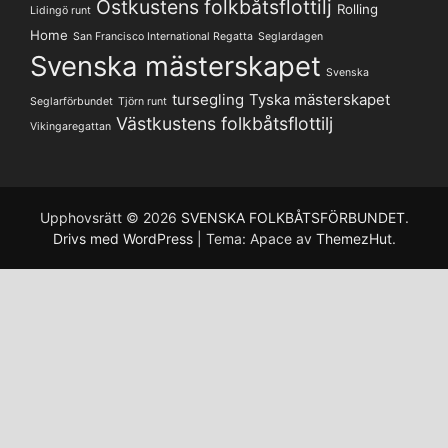
Ostkustens folkbåtsflottilj
Rolling
Lidingö runt
Home
San Francisco International Regatta
Seglardagen
Svenska mästerskapet
Svenska
tursegling
Tyska mästerskapet
Seglarförbundet
Tjörn runt
Västkustens folkbåtsflottilj
Vikingaregattan
Upphovsrätt © 2026
SVENSKA FOLKBÅTSFÖRBUNDET
.
Drivs med WordPress
|
Tema: Apace av
ThemezHut
.