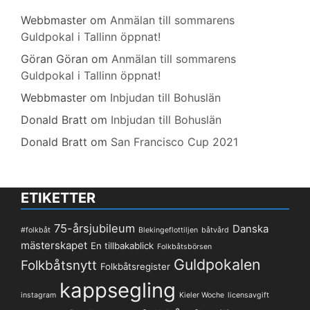
Webbmaster
om
Anmälan till sommarens
Guldpokal i Tallinn öppnat!
Göran Göran
om
Anmälan till sommarens
Guldpokal i Tallinn öppnat!
Webbmaster
om
Inbjudan till Bohuslän
Donald Bratt
om
Inbjudan till Bohuslän
Donald Bratt
om
San Francisco Cup 2021
ETIKETTER
75-årsjubileum
Danska
#folkbåt
Blekingeflottiljen
båtvård
mästerskapet
En tillbakablick
Folkbåtsbörsen
Guldpokalen
Folkbåtsnytt
Folkbåtsregister
kappsegling
instagram
Kieler Woche
licensavgift