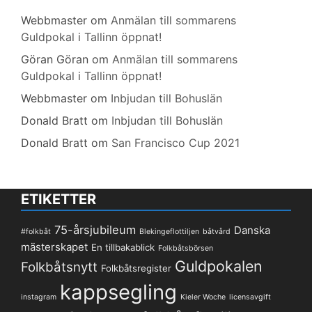
Webbmaster
om
Anmälan till sommarens
Guldpokal i Tallinn öppnat!
Göran Göran
om
Anmälan till sommarens
Guldpokal i Tallinn öppnat!
Webbmaster
om
Inbjudan till Bohuslän
Donald Bratt
om
Inbjudan till Bohuslän
Donald Bratt
om
San Francisco Cup 2021
ETIKETTER
75-årsjubileum
Danska
#folkbåt
Blekingeflottiljen
båtvård
mästerskapet
En tillbakablick
Folkbåtsbörsen
Guldpokalen
Folkbåtsnytt
Folkbåtsregister
kappsegling
instagram
Kieler Woche
licensavgift