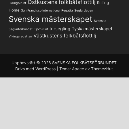
Ostkustens folkbåtsflottilj
Rolling
Lidingö runt
Home
San Francisco International Regatta
Seglardagen
Svenska mästerskapet
Svenska
tursegling
Tyska mästerskapet
Seglarförbundet
Tjörn runt
Västkustens folkbåtsflottilj
Vikingaregattan
Upphovsrätt © 2026
SVENSKA FOLKBÅTSFÖRBUNDET
.
Drivs med WordPress
|
Tema: Apace av
ThemezHut
.