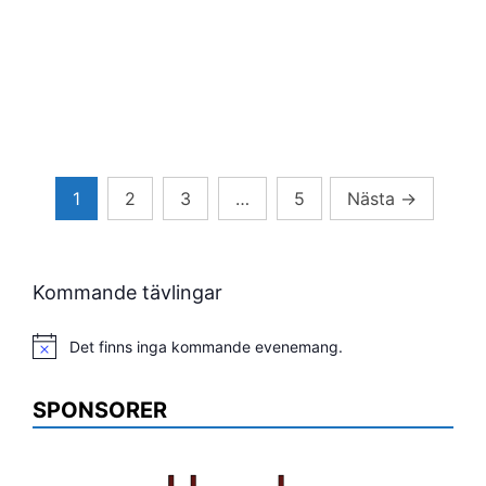
Sidnumrering
1
2
3
…
5
Nästa
→
för
inlägg
Kommande tävlingar
Det finns inga kommande evenemang.
Notis
SPONSORER