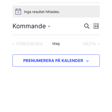
Evenemang
Inga resultat hittades.
Notis
Kommande
Evene
Evenema
SÖK
LISTA
vynavig
Välj
Search
datum.
and
FÖREGÅENDE
Idag
NÄSTA
EVENEMANG
EVENEMAN
Views
PRENUMERERA PÅ KALENDER
Navigatio