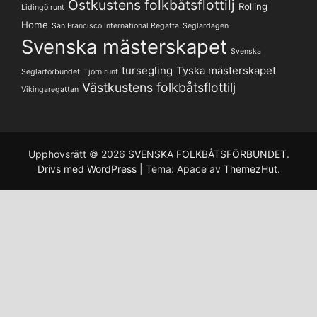
Ostkustens folkbåtsflottilj
Rolling
Lidingö runt
Home
San Francisco International Regatta
Seglardagen
Svenska mästerskapet
Svenska
tursegling
Tyska mästerskapet
Seglarförbundet
Tjörn runt
Västkustens folkbåtsflottilj
Vikingaregattan
Upphovsrätt © 2026
SVENSKA FOLKBÅTSFÖRBUNDET
.
Drivs med WordPress
|
Tema: Apace av
ThemezHut
.