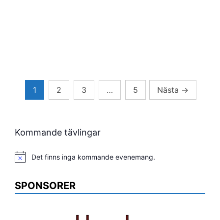
Sidnumrering
1
2
3
…
5
Nästa
→
för
inlägg
Kommande tävlingar
Det finns inga kommande evenemang.
Notis
SPONSORER