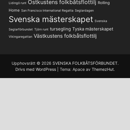
Ostkustens folkbåtsflottilj
Rolling
Lidingö runt
Home
San Francisco International Regatta
Seglardagen
Svenska mästerskapet
Svenska
tursegling
Tyska mästerskapet
Seglarförbundet
Tjörn runt
Västkustens folkbåtsflottilj
Vikingaregattan
Upphovsrätt © 2026
SVENSKA FOLKBÅTSFÖRBUNDET
.
Drivs med WordPress
|
Tema: Apace av
ThemezHut
.