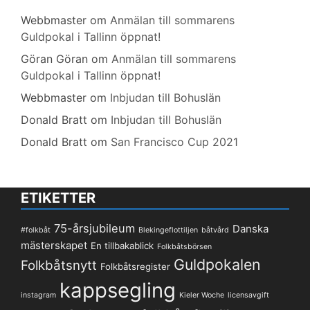
Webbmaster
om
Anmälan till sommarens
Guldpokal i Tallinn öppnat!
Göran Göran
om
Anmälan till sommarens
Guldpokal i Tallinn öppnat!
Webbmaster
om
Inbjudan till Bohuslän
Donald Bratt
om
Inbjudan till Bohuslän
Donald Bratt
om
San Francisco Cup 2021
ETIKETTER
75-årsjubileum
Danska
#folkbåt
Blekingeflottiljen
båtvård
mästerskapet
En tillbakablick
Folkbåtsbörsen
Guldpokalen
Folkbåtsnytt
Folkbåtsregister
kappsegling
instagram
Kieler Woche
licensavgift