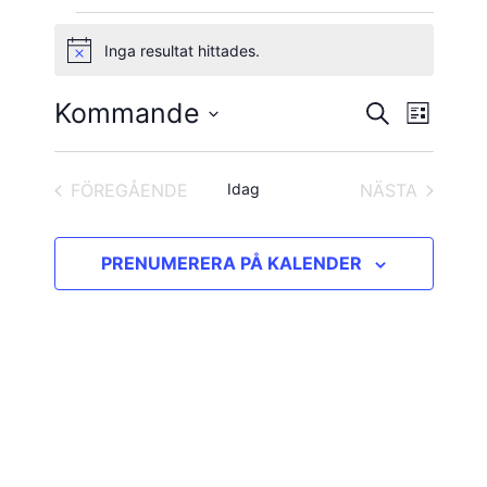
Evenemang
Inga resultat hittades.
Notis
Kommande
Evene
Evenema
SÖK
LISTA
vynavig
Välj
Search
datum.
and
FÖREGÅENDE
Idag
NÄSTA
EVENEMANG
EVENEMAN
Views
PRENUMERERA PÅ KALENDER
Navigatio