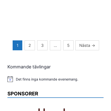
Sidnumrering
1
2
3
…
5
Nästa
→
för
inlägg
Kommande tävlingar
Det finns inga kommande evenemang.
Notis
SPONSORER