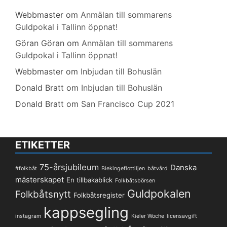
Webbmaster
om
Anmälan till sommarens
Guldpokal i Tallinn öppnat!
Göran Göran
om
Anmälan till sommarens
Guldpokal i Tallinn öppnat!
Webbmaster
om
Inbjudan till Bohuslän
Donald Bratt
om
Inbjudan till Bohuslän
Donald Bratt
om
San Francisco Cup 2021
ETIKETTER
75-årsjubileum
Danska
#folkbåt
Blekingeflottiljen
båtvård
mästerskapet
En tillbakablick
Folkbåtsbörsen
Guldpokalen
Folkbåtsnytt
Folkbåtsregister
kappsegling
instagram
Kieler Woche
licensavgift