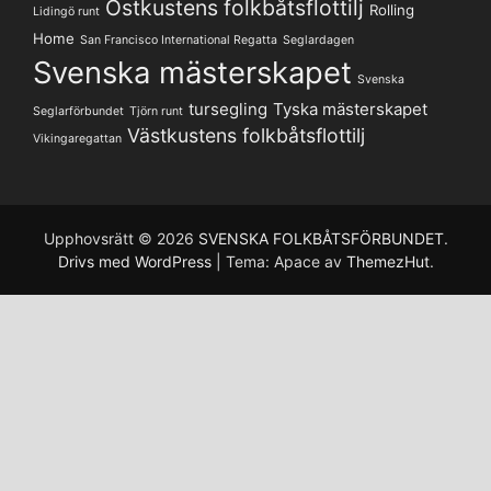
Ostkustens folkbåtsflottilj
Rolling
Lidingö runt
Home
San Francisco International Regatta
Seglardagen
Svenska mästerskapet
Svenska
tursegling
Tyska mästerskapet
Seglarförbundet
Tjörn runt
Västkustens folkbåtsflottilj
Vikingaregattan
Upphovsrätt © 2026
SVENSKA FOLKBÅTSFÖRBUNDET
.
Drivs med WordPress
|
Tema: Apace av
ThemezHut
.