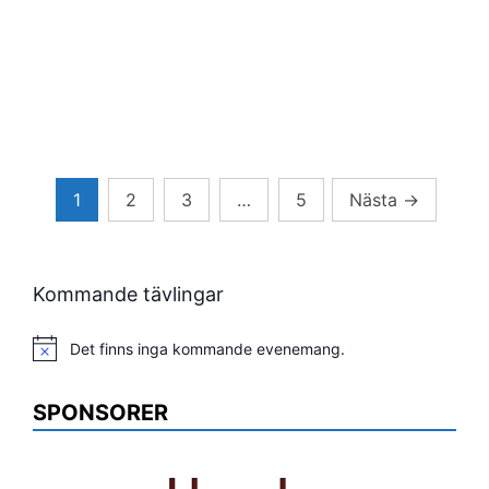
Sidnumrering
1
2
3
…
5
Nästa
→
för
inlägg
Kommande tävlingar
Det finns inga kommande evenemang.
Notis
SPONSORER