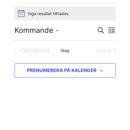
Evenemang
Inga resultat hittades.
Notis
Kommande
Evene
Evenema
SÖK
LISTA
vynavig
Välj
Search
datum.
and
FÖREGÅENDE
Idag
NÄSTA
EVENEMANG
EVENEMAN
Views
PRENUMERERA PÅ KALENDER
Navigatio