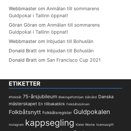
Webbmaster
om
Anmälan till sommarens
Guldpokal i Tallinn öppnat!
Göran Göran
om
Anmälan till sommarens
Guldpokal i Tallinn öppnat!
Webbmaster
om
Inbjudan till Bohuslän
Donald Bratt
om
Inbjudan till Bohuslän
Donald Bratt
om
San Francisco Cup 2021
ETIKETTER
75-årsjubileum
Danska
#folkbåt
Blekingeflottiljen
båtvård
mästerskapet
En tillbakablick
Folkbåtsbörsen
Guldpokalen
Folkbåtsnytt
Folkbåtsregister
kappsegling
instagram
Kieler Woche
licensavgift