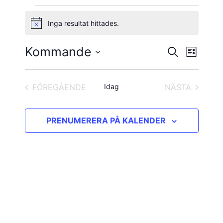
Evenemang
Inga resultat hittades.
Notis
Kommande
Evene
Evenema
SÖK
LISTA
vynavig
Välj
Search
datum.
and
FÖREGÅENDE
Idag
NÄSTA
EVENEMANG
EVENEMAN
Views
PRENUMERERA PÅ KALENDER
Navigatio