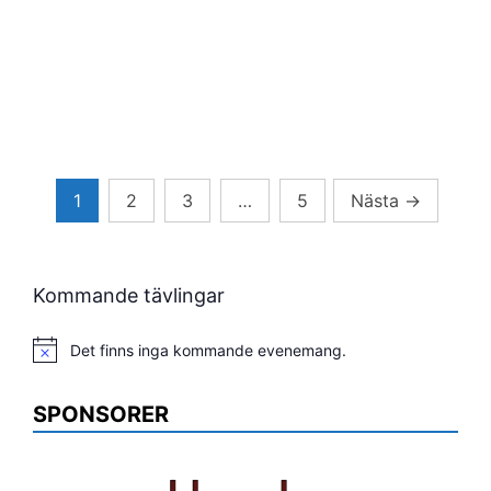
Sidnumrering
1
2
3
…
5
Nästa
→
för
inlägg
Kommande tävlingar
Det finns inga kommande evenemang.
Notis
SPONSORER