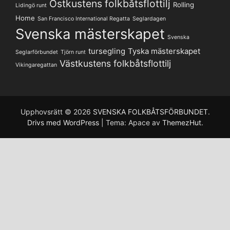
Ostkustens folkbåtsflottilj
Rolling
Lidingö runt
Home
San Francisco International Regatta
Seglardagen
Svenska mästerskapet
Svenska
tursegling
Tyska mästerskapet
Seglarförbundet
Tjörn runt
Västkustens folkbåtsflottilj
Vikingaregattan
Upphovsrätt © 2026
SVENSKA FOLKBÅTSFÖRBUNDET
.
Drivs med WordPress
|
Tema: Apace av
ThemezHut
.