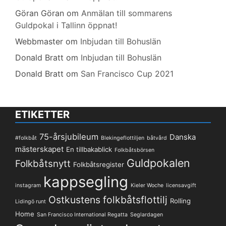
Göran Göran
om
Anmälan till sommarens
Guldpokal i Tallinn öppnat!
Webbmaster
om
Inbjudan till Bohuslän
Donald Bratt
om
Inbjudan till Bohuslän
Donald Bratt
om
San Francisco Cup 2021
ETIKETTER
75-årsjubileum
Danska
#folkbåt
Blekingeflottiljen
båtvård
mästerskapet
En tillbakablick
Folkbåtsbörsen
Guldpokalen
Folkbåtsnytt
Folkbåtsregister
kappsegling
instagram
Kieler Woche
licensavgift
Ostkustens folkbåtsflottilj
Rolling
Lidingö runt
Home
San Francisco International Regatta
Seglardagen