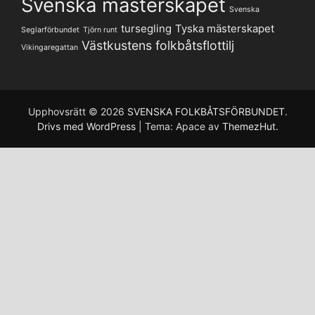
Svenska mästerskapet
Svenska
tursegling
Tyska mästerskapet
Seglarförbundet
Tjörn runt
Västkustens folkbåtsflottilj
Vikingaregattan
Upphovsrätt © 2026
SVENSKA FOLKBÅTSFÖRBUNDET
.
Drivs med WordPress
|
Tema: Apace av
ThemezHut
.