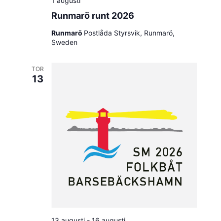
1 augusti
Runmarö runt 2026
Runmarö
Postlåda Styrsvik, Runmarö,
Sweden
TOR
13
13 augusti
-
16 augusti