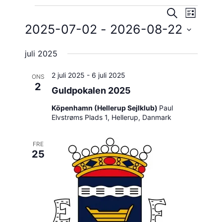
Evene
Evenema
Evenemang
SÖK
LISTA
vynavig
2025-07-02
 - 
2026-08-22
Search
Välj
and
juli 2025
datum.
Views
2 juli 2025
-
6 juli 2025
ONS
Navigatio
2
Guldpokalen 2025
Köpenhamn (Hellerup Sejlklub)
Paul
Elvstrøms Plads 1, Hellerup, Danmark
FRE
25