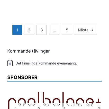
Sidnumrering
1
2
3
…
5
Nästa
→
för
inlägg
Kommande tävlingar
Det finns inga kommande evenemang.
Notis
SPONSORER