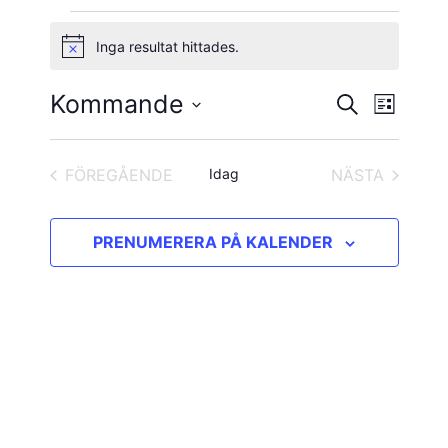
Evenemang
Inga resultat hittades.
Notis
Kommande
Evene
Evenema
SÖK
LISTA
vynavig
Välj
Search
datum.
and
FÖREGÅENDE
Idag
NÄSTA
EVENEMANG
EVENEMAN
Views
PRENUMERERA PÅ KALENDER
Navigatio