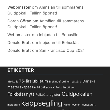
Webbmaster
om
Anmälan till sommarens
Guldpokal i Tallinn öppnat!
Göran Göran
om
Anmälan till sommarens
Guldpokal i Tallinn öppnat!
Webbmaster
om
Inbjudan till Bohuslän
Donald Bratt
om
Inbjudan till Bohuslän
Donald Bratt
om
San Francisco Cup 2021
ETIKETTER
75-årsjubileum
Danska
#folkbåt
Blekingeflottiljen
båtvård
mästerskapet
En tillbakablick
Folkbåtsbörsen
Guldpokalen
Folkbåtsnytt
Folkbåtsregister
kappsegling
instagram
Kieler Woche
licensavgift