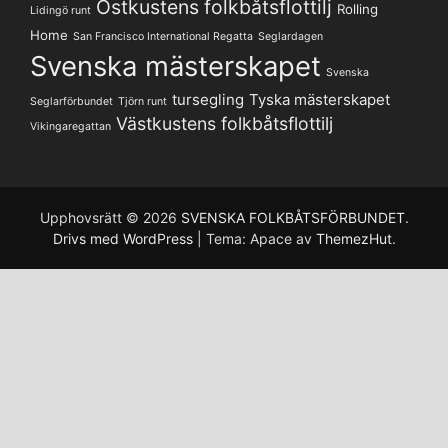
Ostkustens folkbåtsflottilj
Rolling
Lidingö runt
Home
San Francisco International Regatta
Seglardagen
Svenska mästerskapet
Svenska
tursegling
Tyska mästerskapet
Seglarförbundet
Tjörn runt
Västkustens folkbåtsflottilj
Vikingaregattan
Upphovsrätt © 2026
SVENSKA FOLKBÅTSFÖRBUNDET
.
Drivs med WordPress
|
Tema: Apace av
ThemezHut
.