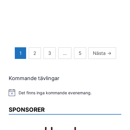
Sidnumrering
1
2
3
…
5
Nästa
→
för
inlägg
Kommande tävlingar
Det finns inga kommande evenemang.
Notis
SPONSORER