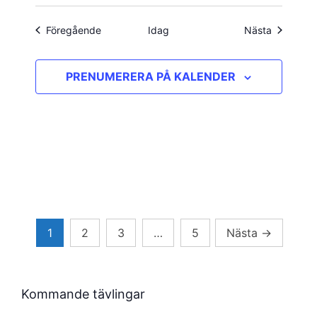
Evenemang
Evenema
Föregående
Idag
Nästa
PRENUMERERA PÅ KALENDER
Sidnumrering
1
2
3
…
5
Nästa
→
för
inlägg
Kommande tävlingar