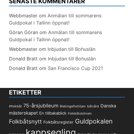
SENASTE KOMMENTARER
Webbmaster
om
Anmälan till sommarens
Guldpokal i Tallinn öppnat!
Göran Göran
om
Anmälan till sommarens
Guldpokal i Tallinn öppnat!
Webbmaster
om
Inbjudan till Bohuslän
Donald Bratt
om
Inbjudan till Bohuslän
Donald Bratt
om
San Francisco Cup 2021
ETIKETTER
75-årsjubileum
Danska
#folkbåt
Blekingeflottiljen
båtvård
mästerskapet
En tillbakablick
Folkbåtsbörsen
Guldpokalen
Folkbåtsnytt
Folkbåtsregister
kappsegling