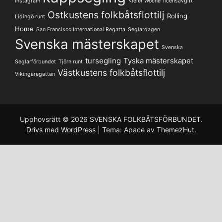
instagram
Kieler Woche
licensavgift
Ostkustens folkbåtsflottilj
Rolling
Lidingö runt
Home
San Francisco International Regatta
Seglardagen
Svenska mästerskapet
Svenska
tursegling
Tyska mästerskapet
Seglarförbundet
Tjörn runt
Västkustens folkbåtsflottilj
Vikingaregattan
Upphovsrätt © 2026
SVENSKA FOLKBÅTSFÖRBUNDET
.
Drivs med WordPress
|
Tema: Apace av
ThemezHut
.