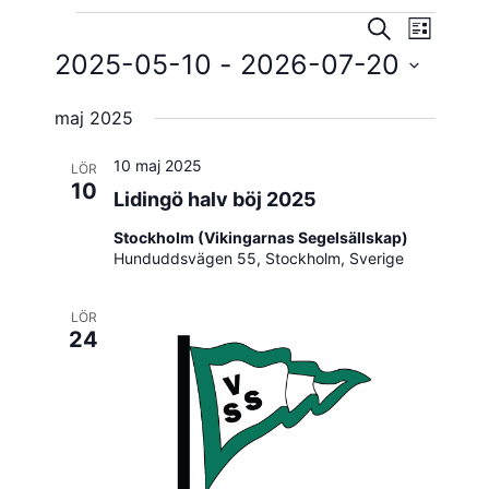
Evene
Evenema
Evenemang
SÖK
LISTA
vynavig
2025-05-10
 - 
2026-07-20
Search
Välj
and
maj 2025
datum.
Views
10 maj 2025
LÖR
Navigatio
10
Lidingö halv böj 2025
Stockholm (Vikingarnas Segelsällskap)
Hunduddsvägen 55, Stockholm, Sverige
LÖR
24