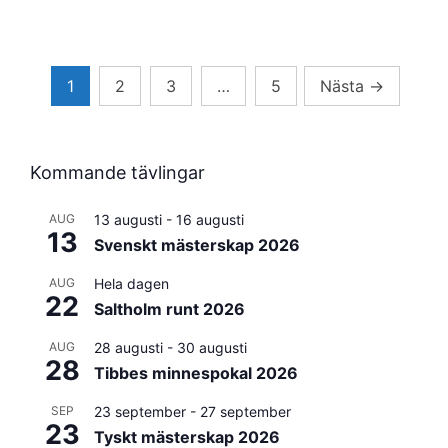
Sidnumrering
1
2
3
…
5
Nästa
→
för
inlägg
Kommande tävlingar
AUG
13 augusti
-
16 augusti
13
Svenskt mästerskap 2026
AUG
Hela dagen
22
Saltholm runt 2026
AUG
28 augusti
-
30 augusti
28
Tibbes minnespokal 2026
SEP
23 september
-
27 september
23
Tyskt mästerskap 2026