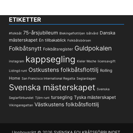
ETIKETTER
75-årsjubileum
Danska
#folkbåt
Blekingeflottiljen
båtvård
mästerskapet
En tillbakablick
Folkbåtsbörsen
Guldpokalen
Folkbåtsnytt
Folkbåtsregister
kappsegling
instagram
Kieler Woche
licensavgift
Ostkustens folkbåtsflottilj
Rolling
Lidingö runt
Home
San Francisco International Regatta
Seglardagen
Svenska mästerskapet
Svenska
tursegling
Tyska mästerskapet
Seglarförbundet
Tjörn runt
Västkustens folkbåtsflottilj
Vikingaregattan
Upphovsrätt © 2026
SVENSKA FOLKBÅTSFÖRBUNDET
.