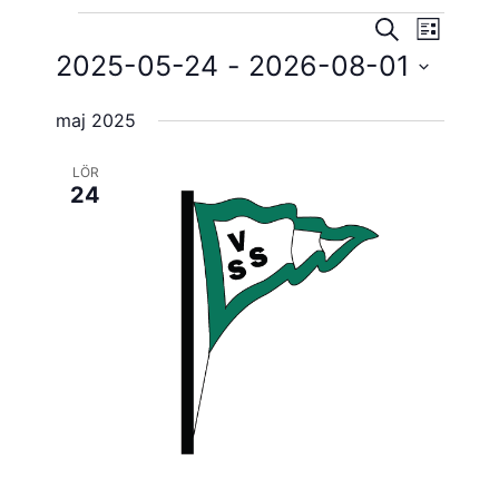
Evene
Evenema
Evenemang
SÖK
LISTA
vynavig
2025-05-24
 - 
2026-08-01
Search
Välj
and
maj 2025
datum.
Views
LÖR
Navigatio
24