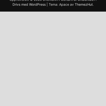
Drivs med WordPress
|
Tema: Apace av
ThemezHut
.