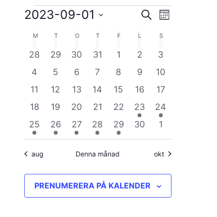
Evenemang
2023-09-01
Evenemang
Evenemang
SÖK
MÅNAD
vynavigerin
Välj
Search
M
MÅNDAG
T
TISDAG
O
ONSDAG
T
TORSDAG
F
FREDAG
L
LÖRDAG
S
SÖNDAG
Kalender
datum.
and
0
0
0
0
0
0
0
28
29
30
31
1
2
3
av
Views
evenemang
evenemang
evenemang
evenemang
evenemang
evenemang
evenemang
0
0
0
0
0
0
0
4
5
6
7
8
9
10
Evenemang
Navigation
evenemang
evenemang
evenemang
evenemang
evenemang
evenemang
evenemang
0
0
0
0
0
0
0
11
12
13
14
15
16
17
evenemang
evenemang
evenemang
evenemang
evenemang
evenemang
evenemang
0
0
0
0
0
1
2
18
19
20
21
22
23
24
evenemang
evenemang
evenemang
evenemang
evenemang
evenemang
evenemang
1
1
1
1
1
0
0
25
26
27
28
29
30
1
evenemang
evenemang
evenemang
evenemang
evenemang
evenemang
evenemang
aug
Denna månad
okt
PRENUMERERA PÅ KALENDER