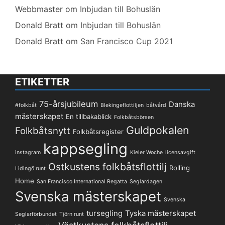
Webbmaster
om
Inbjudan till Bohuslän
Donald Bratt
om
Inbjudan till Bohuslän
Donald Bratt
om
San Francisco Cup 2021
ETIKETTER
75-årsjubileum
Danska
#folkbåt
Blekingeflottiljen
båtvård
mästerskapet
En tillbakablick
Folkbåtsbörsen
Guldpokalen
Folkbåtsnytt
Folkbåtsregister
kappsegling
instagram
Kieler Woche
licensavgift
Ostkustens folkbåtsflottilj
Rolling
Lidingö runt
Home
San Francisco International Regatta
Seglardagen
Svenska mästerskapet
Svenska
tursegling
Tyska mästerskapet
Seglarförbundet
Tjörn runt