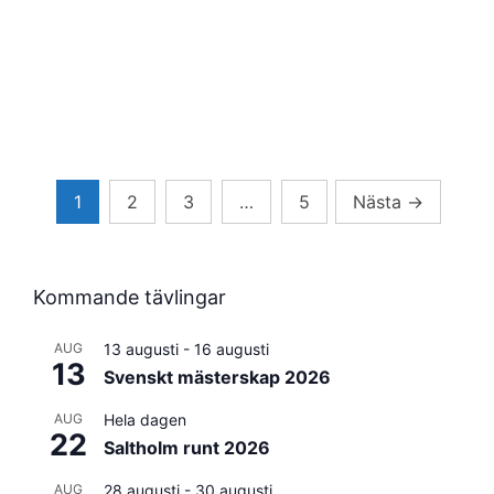
Sidnumrering
1
2
3
…
5
Nästa
→
för
inlägg
Kommande tävlingar
AUG
13 augusti
-
16 augusti
13
Svenskt mästerskap 2026
AUG
Hela dagen
22
Saltholm runt 2026
AUG
28 augusti
-
30 augusti