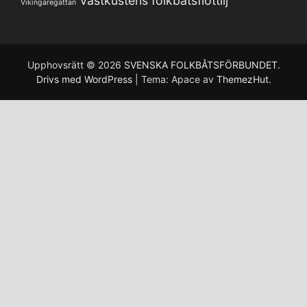
Västkustens folkbåtsflottilj
Vikingaregattan
Upphovsrätt © 2026
SVENSKA FOLKBÅTSFÖRBUNDET
.
Drivs med WordPress
|
Tema: Apace av
ThemezHut
.