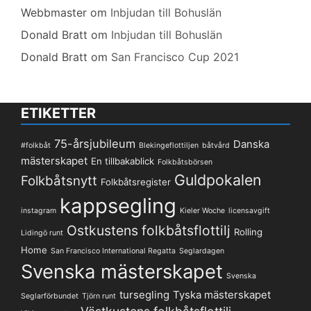
Webbmaster
om
Inbjudan till Bohuslän
Donald Bratt
om
Inbjudan till Bohuslän
Donald Bratt
om
San Francisco Cup 2021
ETIKETTER
75-årsjubileum
Danska
#folkbåt
Blekingeflottiljen
båtvård
mästerskapet
En tillbakablick
Folkbåtsbörsen
Guldpokalen
Folkbåtsnytt
Folkbåtsregister
kappsegling
instagram
Kieler Woche
licensavgift
Ostkustens folkbåtsflottilj
Rolling
Lidingö runt
Home
San Francisco International Regatta
Seglardagen
Svenska mästerskapet
Svenska
tursegling
Tyska mästerskapet
Seglarförbundet
Tjörn runt