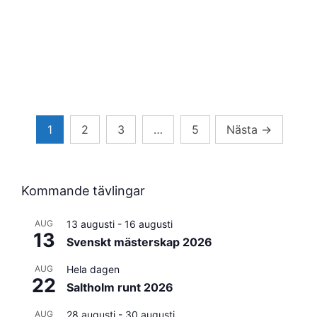
Sidnumrering
1
2
3
…
5
Nästa
→
för
inlägg
Kommande tävlingar
AUG
13 augusti
-
16 augusti
13
Svenskt mästerskap 2026
AUG
Hela dagen
22
Saltholm runt 2026
AUG
28 augusti
-
30 augusti