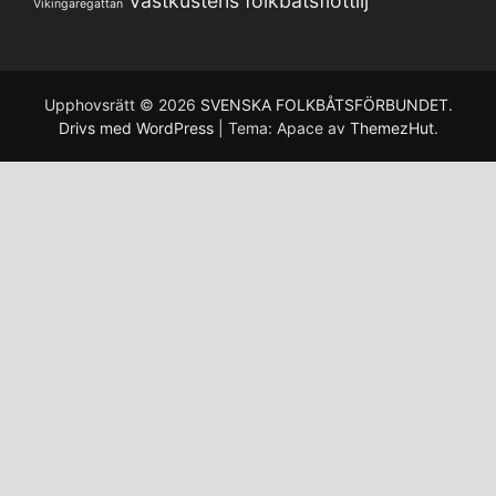
Västkustens folkbåtsflottilj
Vikingaregattan
Upphovsrätt © 2026
SVENSKA FOLKBÅTSFÖRBUNDET
.
Drivs med WordPress
|
Tema: Apace av
ThemezHut
.