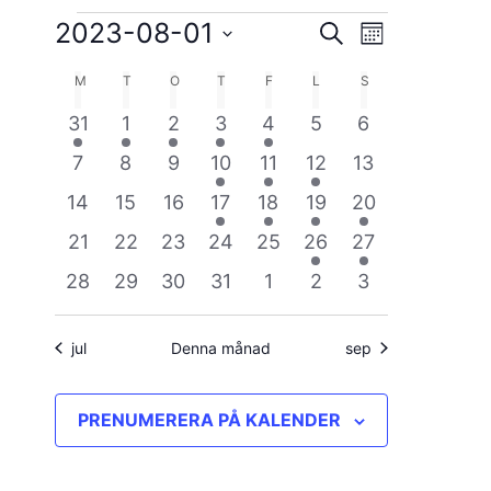
Evenemang
2023-08-01
Evenemang
Evenemang
SÖK
MÅNAD
vynavigerin
Välj
Search
M
MÅNDAG
T
TISDAG
O
ONSDAG
T
TORSDAG
F
FREDAG
L
LÖRDAG
S
SÖNDAG
Kalender
datum.
and
1
1
1
1
1
0
0
31
1
2
3
4
5
6
av
Views
evenemang
evenemang
evenemang
evenemang
evenemang
evenemang
evenemang
0
0
0
1
1
1
0
7
8
9
10
11
12
13
Evenemang
Navigation
evenemang
evenemang
evenemang
evenemang
evenemang
evenemang
evenemang
0
0
0
1
1
1
1
14
15
16
17
18
19
20
evenemang
evenemang
evenemang
evenemang
evenemang
evenemang
evenemang
0
0
0
0
0
2
1
21
22
23
24
25
26
27
evenemang
evenemang
evenemang
evenemang
evenemang
evenemang
evenemang
0
0
0
0
0
0
0
28
29
30
31
1
2
3
evenemang
evenemang
evenemang
evenemang
evenemang
evenemang
evenemang
jul
Denna månad
sep
PRENUMERERA PÅ KALENDER