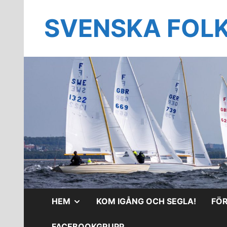
Hoppa
till
SVENSKA FOL
innehåll
VISA
HEM
KOM IGÅNG OCH SEGLA!
FÖ
UNDERMENY
FACEBOOKGRUPP