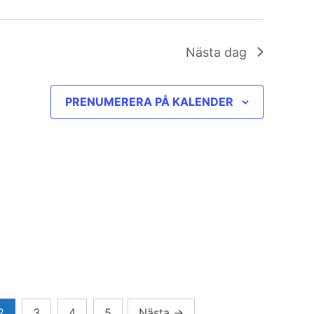
Nästa dag
PRENUMERERA PÅ KALENDER
2
3
4
5
Nästa
→