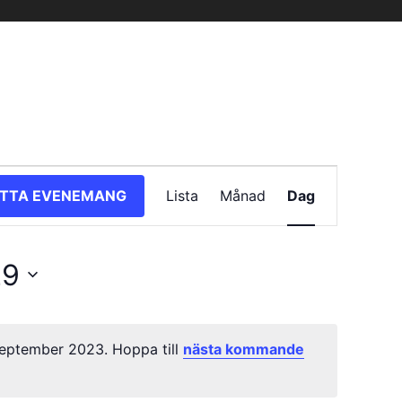
Evenemang
ITTA EVENEMANG
Lista
Månad
Dag
vynavigering
29
eptember 2023. Hoppa till
nästa kommande
Notis