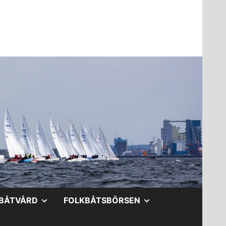
A
VISA
VISA
BÅTVÅRD
FOLKBÅTSBÖRSEN
DERMENY
UNDERMENY
UNDERMENY