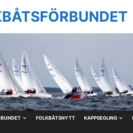
KBÅTSFÖRBUNDET
VISA
VIS
RBUNDET
FOLKBÅTSNYTT
KAPPSEGLING
UNDERMENY
UN