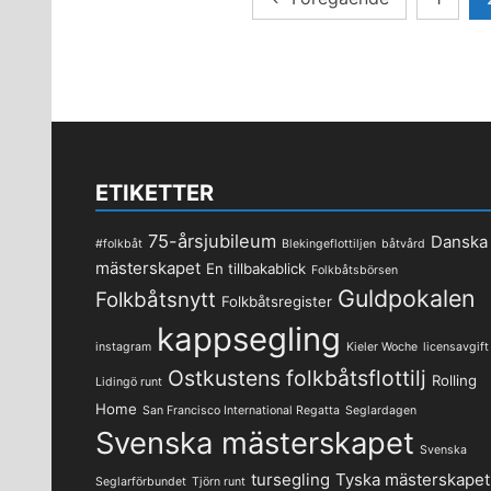
för
inlägg
ETIKETTER
75-årsjubileum
Danska
#folkbåt
Blekingeflottiljen
båtvård
mästerskapet
En tillbakablick
Folkbåtsbörsen
Guldpokalen
Folkbåtsnytt
Folkbåtsregister
kappsegling
instagram
Kieler Woche
licensavgift
Ostkustens folkbåtsflottilj
Rolling
Lidingö runt
Home
San Francisco International Regatta
Seglardagen
Svenska mästerskapet
Svenska
tursegling
Tyska mästerskapet
Seglarförbundet
Tjörn runt