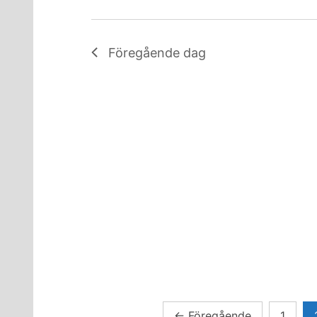
Föregående dag
Sidnumrering
←
Föregående
1