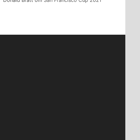
Donald Bratt
om
San Francisco Cup 2021