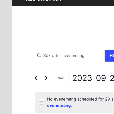
Evenemang
Evenemang
Ange
H
nyckelord.
Search
för
Sök
and
efter
29
2023-09-
Evenemang
Views
Idag
efter
Välj
september
Navigation
nyckelord.
datum.
No evenemang scheduled for 29 s
2023
evenemang
.