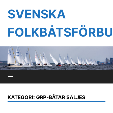
Hoppa
till
SVENSKA
innehåll
FOLKBÅTSFÖRB
KATEGORI:
GRP-BÅTAR SÄLJES