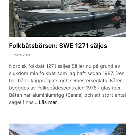
Folkbåtsbörsen: SWE 1271 säljes
11 mars 2026
Nordisk folkbåt 1271 säljes Säljer nu på grund av
sjukdom min folkbåt som jag haft sedan 1987. Den
har både kappseglats och semesterseglats. Båten
byggdes av Folkebådescentralen 1978 i glasfiber.
Båten har aluminiumrigg (Benns) och ett stort antal
Folkbåtsbörsen:
segel finns…
Läs mer
SWE
1271
säljes