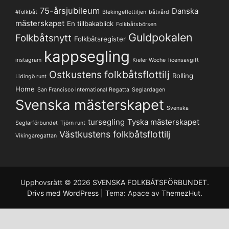
75-årsjubileum
Danska
#folkbåt
Blekingeflottiljen
båtvård
mästerskapet
En tillbakablick
Folkbåtsbörsen
Guldpokalen
Folkbåtsnytt
Folkbåtsregister
kappsegling
instagram
Kieler Woche
licensavgift
Ostkustens folkbåtsflottilj
Rolling
Lidingö runt
Home
San Francisco International Regatta
Seglardagen
Svenska mästerskapet
Svenska
tursegling
Tyska mästerskapet
Seglarförbundet
Tjörn runt
Västkustens folkbåtsflottilj
Vikingaregattan
Upphovsrätt © 2026
SVENSKA FOLKBÅTSFÖRBUNDET
.
Drivs med WordPress
|
Tema: Apace av
ThemezHut
.