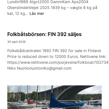
Lundin1989 Algot2000 DammKam Aps2004
OberstindenVejet 2025 1939 kg – vægte 8 kg på
Folkbåtsbörsen:
køl, 12 kg…
Läs mer
DEN
722
säljes
Folkbåtsbörsen: FIN 392 säljes
30 april 2026
Folkebådcentralen 1992 FIN 392 for sale in Finland
Price is reduced down to 12000 Euros. Nettivene link:
https://www.nettivene.com/purjevene/folkboat/102734
Niko Nuotionuotioniko@gmail.com