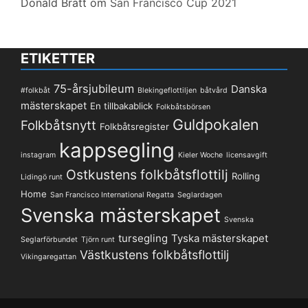
Donald Bratt
om
San Francisco Cup 2021
ETIKETTER
75-årsjubileum
Danska
#folkbåt
Blekingeflottiljen
båtvård
mästerskapet
En tillbakablick
Folkbåtsbörsen
Guldpokalen
Folkbåtsnytt
Folkbåtsregister
kappsegling
instagram
Kieler Woche
licensavgift
Ostkustens folkbåtsflottilj
Rolling
Lidingö runt
Home
San Francisco International Regatta
Seglardagen
Svenska mästerskapet
Svenska
tursegling
Tyska mästerskapet
Seglarförbundet
Tjörn runt
Västkustens folkbåtsflottilj
Vikingaregattan