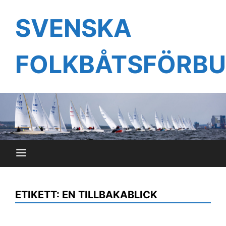
Hoppa
till
SVENSKA
innehåll
FOLKBÅTSFÖRB
ETIKETT:
EN TILLBAKABLICK