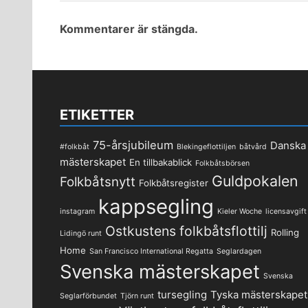
Kommentarer är stängda.
ETIKETTER
75-årsjubileum
Danska
#folkbåt
Blekingeflottiljen
båtvård
mästerskapet
En tillbakablick
Folkbåtsbörsen
Guldpokalen
Folkbåtsnytt
Folkbåtsregister
kappsegling
instagram
Kieler Woche
licensavgift
Ostkustens folkbåtsflottilj
Rolling
Lidingö runt
Home
San Francisco International Regatta
Seglardagen
Svenska mästerskapet
Svenska
tursegling
Tyska mästerskapet
Seglarförbundet
Tjörn runt