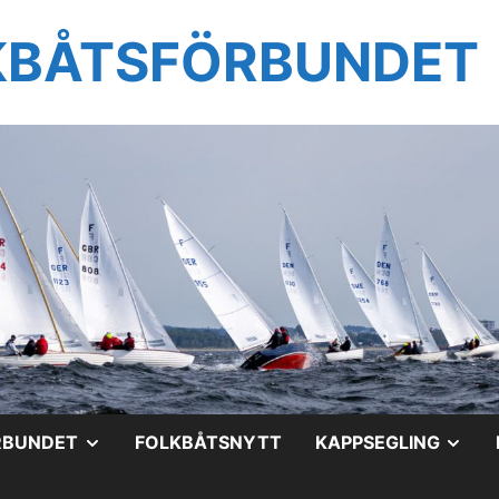
KBÅTSFÖRBUNDET
VISA
VIS
RBUNDET
FOLKBÅTSNYTT
KAPPSEGLING
UNDERMENY
UN