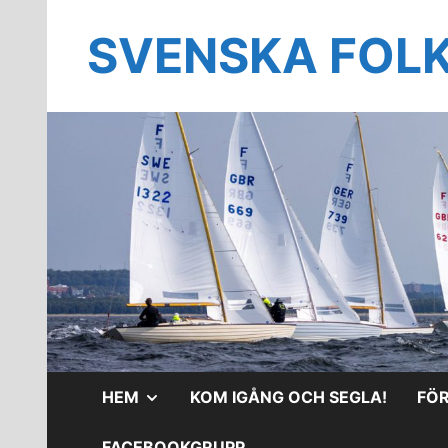
Hoppa
till
SVENSKA FOL
innehåll
VISA
HEM
KOM IGÅNG OCH SEGLA!
FÖ
UNDERMENY
FACEBOOKGRUPP