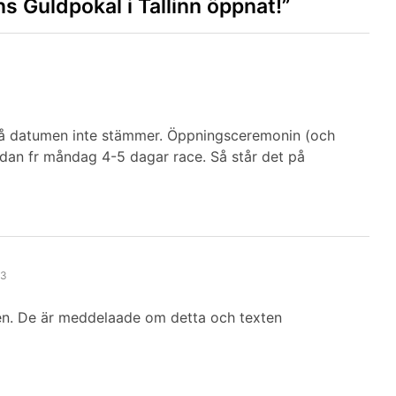
s Guldpokal i Tallinn öppnat!
”
då datumen inte stämmer. Öppningsceremonin (och
edan fr måndag 4-5 dagar race. Så står det på
13
en. De är meddelaade om detta och texten