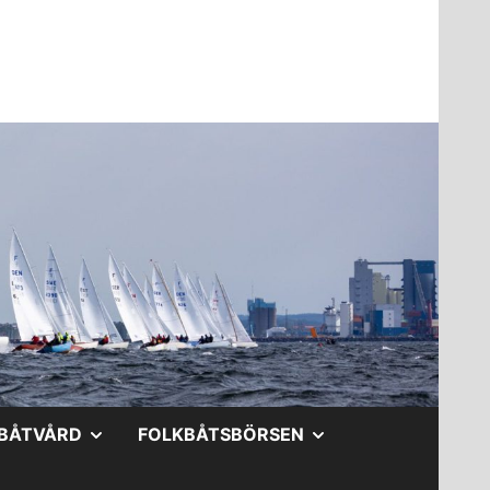
A
VISA
VISA
BÅTVÅRD
FOLKBÅTSBÖRSEN
DERMENY
UNDERMENY
UNDERMENY