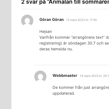
2 svar på ”
Anmälan till sommaren
skriver:
Göran Göran
13 mars 2023 kl. 17:50
Hejsan
Varifrån kommer ”arrangörens text” 
registrering) är söndagen 30.7 och s
deras hemsida nu.
skriver:
Webbmaster
14 mars 2023 kl. 20:
De kommer från just arrangör
uppdaterad.