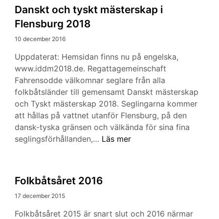
Danskt och tyskt mästerskap i
Flensburg 2018
10 december 2016
Uppdaterat: Hemsidan finns nu på engelska,
www.iddm2018.de. Regattagemeinschaft
Fahrensodde välkomnar seglare från alla
folkbåtsländer till gemensamt Danskt mästerskap
och Tyskt mästerskap 2018. Seglingarna kommer
att hållas på vattnet utanför Flensburg, på den
dansk-tyska gränsen och välkända för sina fina
Danskt
seglingsförhållanden,…
Läs mer
och
tyskt
mästerskap
Folkbåtsåret 2016
i
17 december 2015
Flensburg
2018
Folkbåtsåret 2015 är snart slut och 2016 närmar