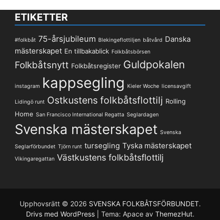
ETIKETTER
75-årsjubileum
Danska
#folkbåt
Blekingeflottiljen
båtvård
mästerskapet
En tillbakablick
Folkbåtsbörsen
Guldpokalen
Folkbåtsnytt
Folkbåtsregister
kappsegling
instagram
Kieler Woche
licensavgift
Ostkustens folkbåtsflottilj
Rolling
Lidingö runt
Home
San Francisco International Regatta
Seglardagen
Svenska mästerskapet
Svenska
tursegling
Tyska mästerskapet
Seglarförbundet
Tjörn runt
Västkustens folkbåtsflottilj
Vikingaregattan
Upphovsrätt © 2026
SVENSKA FOLKBÅTSFÖRBUNDET
.
Drivs med WordPress
|
Tema: Apace av
ThemezHut
.