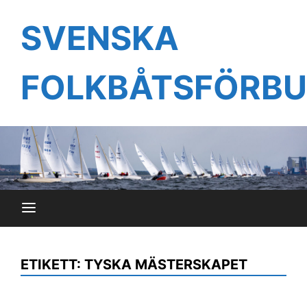
Hoppa
till
SVENSKA
innehåll
FOLKBÅTSFÖRB
ETIKETT:
TYSKA MÄSTERSKAPET