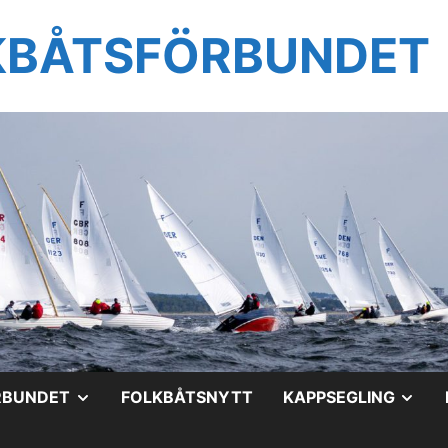
KBÅTSFÖRBUNDET
VISA
VIS
RBUNDET
FOLKBÅTSNYTT
KAPPSEGLING
UNDERMENY
UN