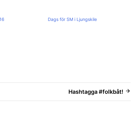
016
Dags för SM i Ljungskile
Hashtagga #folkbåt!