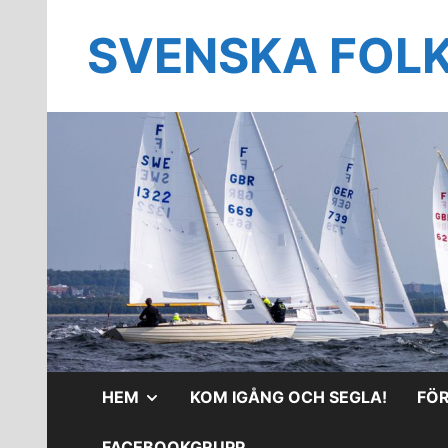
Hoppa
till
SVENSKA FOL
innehåll
VISA
HEM
KOM IGÅNG OCH SEGLA!
FÖ
UNDERMENY
FACEBOOKGRUPP