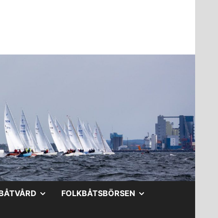
A
VISA
VISA
BÅTVÅRD
FOLKBÅTSBÖRSEN
DERMENY
UNDERMENY
UNDERMENY