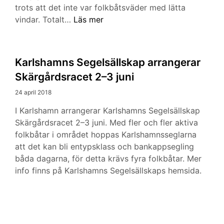
trots att det inte var folkbåtsväder med lätta
Folkbåt
vindar. Totalt…
Läs mer
vinnare
av
Karlshamns
Karlshamns Segelsällskap arrangerar
Skärgårdsrace
Skärgårdsracet 2–3 juni
24 april 2018
I Karlshamn arrangerar Karlshamns Segelsällskap
Skärgårdsracet 2–3 juni. Med fler och fler aktiva
folkbåtar i området hoppas Karlshamnsseglarna
att det kan bli entypsklass och bankappsegling
båda dagarna, för detta krävs fyra folkbåtar. Mer
info finns på Karlshamns Segelsällskaps hemsida.