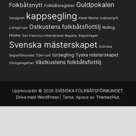
Guldpokalen
Folkbåtsnytt
Folkbåtsregister
kappsegling
instagram
Kieler Woche
licensavgift
Ostkustens folkbåtsflottilj
Rolling
Lidingö runt
Home
San Francisco International Regatta
Seglardagen
Svenska mästerskapet
Svenska
tursegling
Tyska mästerskapet
Seglarförbundet
Tjörn runt
Västkustens folkbåtsflottilj
Vikingaregattan
Upphovsrätt © 2026
SVENSKA FOLKBÅTSFÖRBUNDET
.
Drivs med WordPress
|
Tema: Apace av
ThemezHut
.