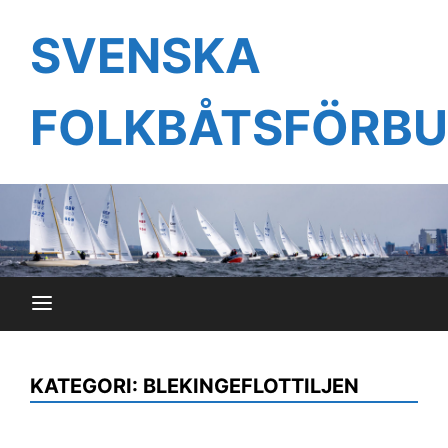
Hoppa
till
SVENSKA
innehåll
FOLKBÅTSFÖRB
KATEGORI:
BLEKINGEFLOTTILJEN