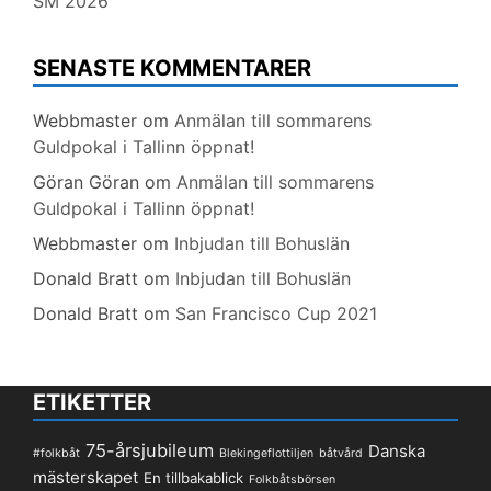
SM 2026
SENASTE KOMMENTARER
Webbmaster
om
Anmälan till sommarens
Guldpokal i Tallinn öppnat!
Göran Göran
om
Anmälan till sommarens
Guldpokal i Tallinn öppnat!
Webbmaster
om
Inbjudan till Bohuslän
Donald Bratt
om
Inbjudan till Bohuslän
Donald Bratt
om
San Francisco Cup 2021
ETIKETTER
75-årsjubileum
Danska
#folkbåt
Blekingeflottiljen
båtvård
mästerskapet
En tillbakablick
Folkbåtsbörsen