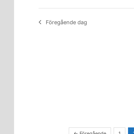
Föregående dag
Sidnumrering
←
Föregående
1