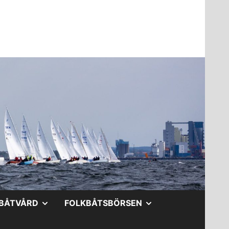
A
VISA
VISA
BÅTVÅRD
FOLKBÅTSBÖRSEN
DERMENY
UNDERMENY
UNDERMENY