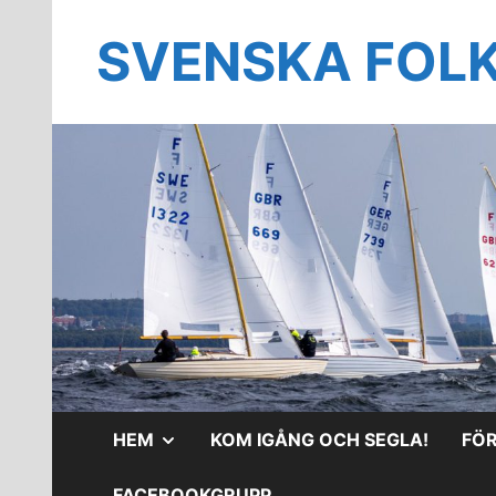
Hoppa
till
SVENSKA FOL
innehåll
VISA
HEM
KOM IGÅNG OCH SEGLA!
FÖ
UNDERMENY
FACEBOOKGRUPP