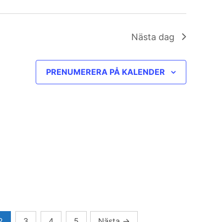
Nästa dag
PRENUMERERA PÅ KALENDER
2
3
4
5
Nästa
→