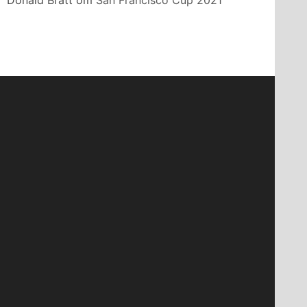
Donald Bratt
om
San Francisco Cup 2021