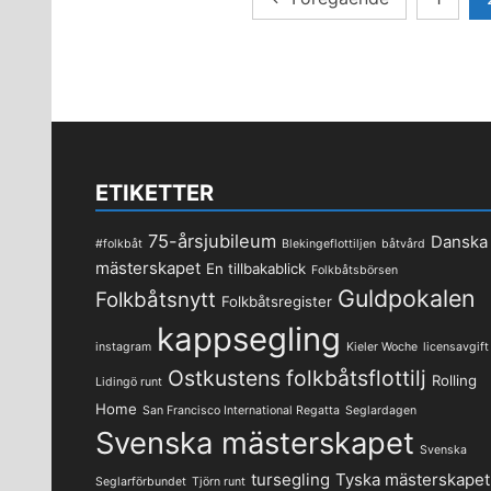
för
inlägg
ETIKETTER
75-årsjubileum
Danska
#folkbåt
Blekingeflottiljen
båtvård
mästerskapet
En tillbakablick
Folkbåtsbörsen
Guldpokalen
Folkbåtsnytt
Folkbåtsregister
kappsegling
instagram
Kieler Woche
licensavgift
Ostkustens folkbåtsflottilj
Rolling
Lidingö runt
Home
San Francisco International Regatta
Seglardagen
Svenska mästerskapet
Svenska
tursegling
Tyska mästerskapet
Seglarförbundet
Tjörn runt