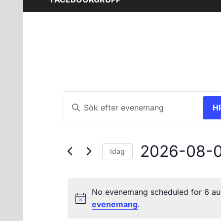
Evenemang
Evenemang
Ange
H
nyckelord.
Search
för
Sök
and
efter
6
2026-08-
Evenemang
Views
Idag
efter
Välj
augusti
Navigation
nyckelord.
datum.
No evenemang scheduled for 6 aug
2026
evenemang
.