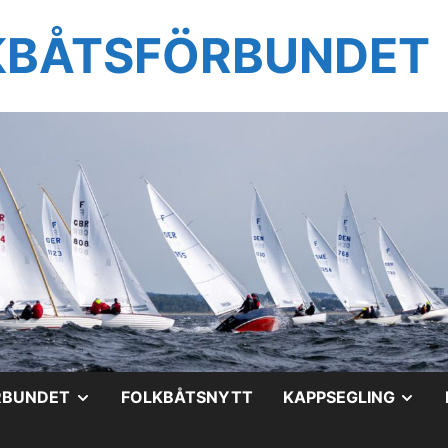
KBÅTSFÖRBUNDET
VISA
VIS
RBUNDET
FOLKBÅTSNYTT
KAPPSEGLING
UNDERMENY
UN