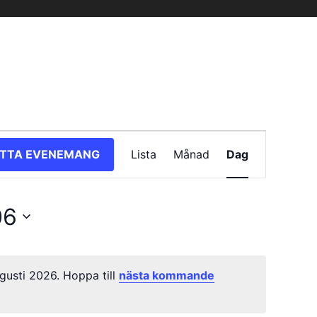
Evenemang
ITTA EVENEMANG
Lista
Månad
Dag
vynavigering
06
usti 2026. Hoppa till
nästa kommande
Notis