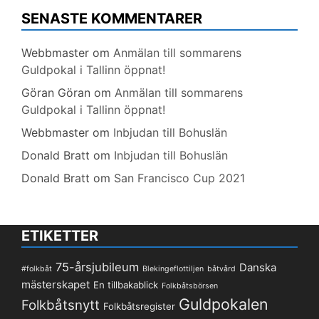
SENASTE KOMMENTARER
Webbmaster
om
Anmälan till sommarens
Guldpokal i Tallinn öppnat!
Göran Göran
om
Anmälan till sommarens
Guldpokal i Tallinn öppnat!
Webbmaster
om
Inbjudan till Bohuslän
Donald Bratt
om
Inbjudan till Bohuslän
Donald Bratt
om
San Francisco Cup 2021
ETIKETTER
75-årsjubileum
Danska
#folkbåt
Blekingeflottiljen
båtvård
mästerskapet
En tillbakablick
Folkbåtsbörsen
Guldpokalen
Folkbåtsnytt
Folkbåtsregister