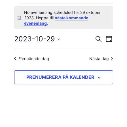
Evenemang
No evenemang scheduled for 29 oktober
2023. Hoppa till
nästa kommande
Notis
för
evenemang
.
29
2023-10-29
Evene
Evenema
SÖK
DAG
vynavig
Välj
oktober
Search
datum.
and
Föregående dag
Nästa dag
2023
Views
PRENUMERERA PÅ KALENDER
Navigatio