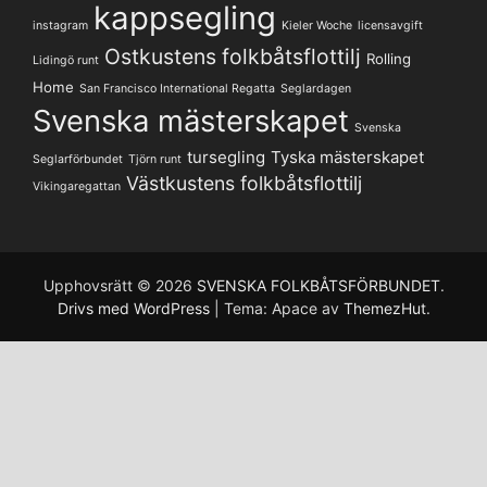
kappsegling
instagram
Kieler Woche
licensavgift
Ostkustens folkbåtsflottilj
Rolling
Lidingö runt
Home
San Francisco International Regatta
Seglardagen
Svenska mästerskapet
Svenska
tursegling
Tyska mästerskapet
Seglarförbundet
Tjörn runt
Västkustens folkbåtsflottilj
Vikingaregattan
Upphovsrätt © 2026
SVENSKA FOLKBÅTSFÖRBUNDET
.
Drivs med WordPress
|
Tema: Apace av
ThemezHut
.