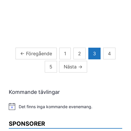
Sidnumrering
←
Föregående
1
2
3
4
för
5
Nästa
→
inlägg
Kommande tävlingar
Det finns inga kommande evenemang.
Notis
SPONSORER