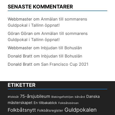
SENASTE KOMMENTARER
Webbmaster
om
Anmälan till sommarens
Guldpokal i Tallinn öppnat!
Göran Göran
om
Anmälan till sommarens
Guldpokal i Tallinn öppnat!
Webbmaster
om
Inbjudan till Bohuslän
Donald Bratt
om
Inbjudan till Bohuslän
Donald Bratt
om
San Francisco Cup 2021
ETIKETTER
75-årsjubileum
Danska
#folkbåt
Blekingeflottiljen
båtvård
mästerskapet
En tillbakablick
Folkbåtsbörsen
Guldpokalen
Folkbåtsnytt
Folkbåtsregister