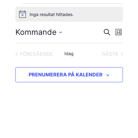
Evenemang
Inga resultat hittades.
Notis
Kommande
Evene
Evenema
SÖK
LISTA
vynavig
Välj
Search
datum.
and
FÖREGÅENDE
Idag
NÄSTA
EVENEMANG
EVENEMAN
Views
PRENUMERERA PÅ KALENDER
Navigatio