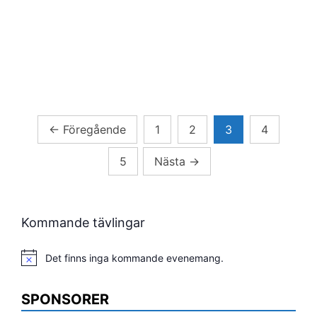
Sidnumrering
←
Föregående
1
2
3
4
för
5
Nästa
→
inlägg
Kommande tävlingar
Det finns inga kommande evenemang.
Notis
SPONSORER