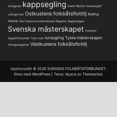
kappsegling
instagram
Kieler Woche
licensavgift
Ostkustens folkbåtsflottilj
Rolling
Lidingö runt
Home
San Francisco International Regatta
Seglardagen
Svenska mästerskapet
Svenska
tursegling
Tyska mästerskapet
Seglarförbundet
Tjörn runt
Västkustens folkbåtsflottilj
Vikingaregattan
Upphovsrätt © 2026
SVENSKA FOLKBÅTSFÖRBUNDET
.
Drivs med WordPress
|
Tema: Apace av
ThemezHut
.