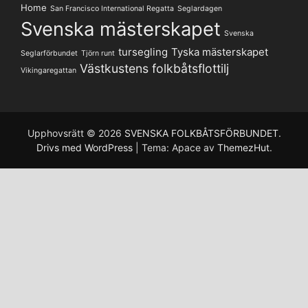
Home
San Francisco International Regatta
Seglardagen
Svenska mästerskapet
Svenska
tursegling
Tyska mästerskapet
Seglarförbundet
Tjörn runt
Västkustens folkbåtsflottilj
Vikingaregattan
Upphovsrätt © 2026
SVENSKA FOLKBÅTSFÖRBUNDET
.
Drivs med WordPress
|
Tema: Apace av
ThemezHut
.