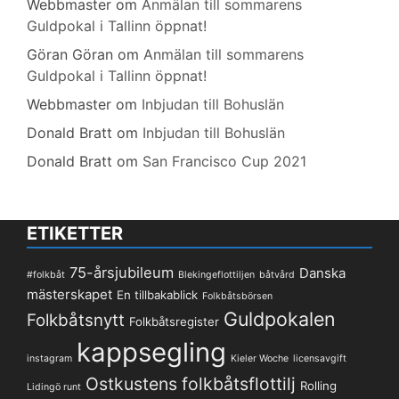
Webbmaster
om
Anmälan till sommarens
Guldpokal i Tallinn öppnat!
Göran Göran
om
Anmälan till sommarens
Guldpokal i Tallinn öppnat!
Webbmaster
om
Inbjudan till Bohuslän
Donald Bratt
om
Inbjudan till Bohuslän
Donald Bratt
om
San Francisco Cup 2021
ETIKETTER
75-årsjubileum
Danska
#folkbåt
Blekingeflottiljen
båtvård
mästerskapet
En tillbakablick
Folkbåtsbörsen
Guldpokalen
Folkbåtsnytt
Folkbåtsregister
kappsegling
instagram
Kieler Woche
licensavgift
Ostkustens folkbåtsflottilj
Rolling
Lidingö runt