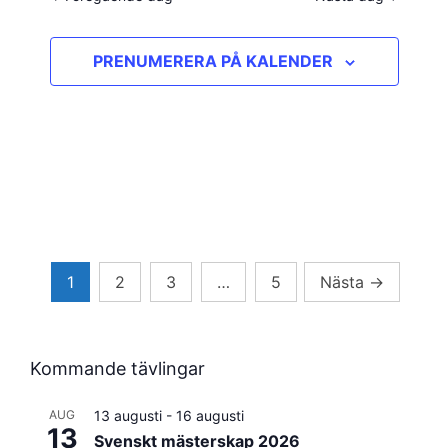
PRENUMERERA PÅ KALENDER
Sidnumrering
1
2
3
…
5
Nästa
→
för
inlägg
Kommande tävlingar
AUG
13 augusti
-
16 augusti
13
Svenskt mästerskap 2026