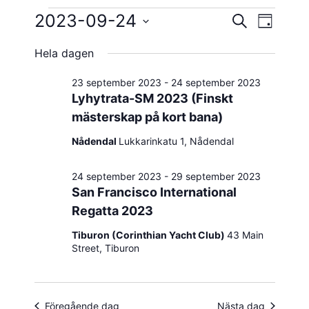
Evenemang
2023-09-24
Evene
Evenema
SÖK
DAG
vynavig
Välj
Search
för
Hela dagen
datum.
and
24
23 september 2023
-
24 september 2023
Views
Lyhytrata-SM 2023 (Finskt
september
mästerskap på kort bana)
Navigatio
Nådendal
Lukkarinkatu 1, Nådendal
2023
24 september 2023
-
29 september 2023
San Francisco International
Regatta 2023
Tiburon (Corinthian Yacht Club)
43 Main
Street, Tiburon
Föregående dag
Nästa dag