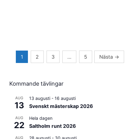
Sidnumrering
1
2
3
…
5
Nästa
→
för
inlägg
Kommande tävlingar
AUG
13 augusti
-
16 augusti
13
Svenskt mästerskap 2026
AUG
Hela dagen
22
Saltholm runt 2026
AUG
28 augusti
-
30 augusti