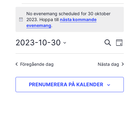
Evenemang
No evenemang scheduled for 30 oktober
2023. Hoppa till
nästa kommande
Notis
för
evenemang
.
30
2023-10-30
Evene
Evenema
SÖK
DAG
vynavig
Välj
oktober
Search
datum.
and
Föregående dag
Nästa dag
2023
Views
PRENUMERERA PÅ KALENDER
Navigatio