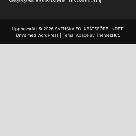
Västkustens folkbåtsflottilj
Vikingaregattan
Upphovsrätt © 2026
SVENSKA FOLKBÅTSFÖRBUNDET
.
Drivs med WordPress
|
Tema: Apace av
ThemezHut
.