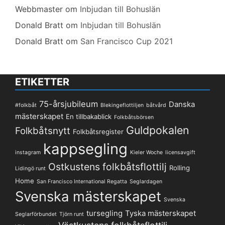
Webbmaster
om
Inbjudan till Bohuslän
Donald Bratt
om
Inbjudan till Bohuslän
Donald Bratt
om
San Francisco Cup 2021
ETIKETTER
75-årsjubileum
Danska
#folkbåt
Blekingeflottiljen
båtvård
mästerskapet
En tillbakablick
Folkbåtsbörsen
Guldpokalen
Folkbåtsnytt
Folkbåtsregister
kappsegling
instagram
Kieler Woche
licensavgift
Ostkustens folkbåtsflottilj
Rolling
Lidingö runt
Home
San Francisco International Regatta
Seglardagen
Svenska mästerskapet
Svenska
tursegling
Tyska mästerskapet
Seglarförbundet
Tjörn runt