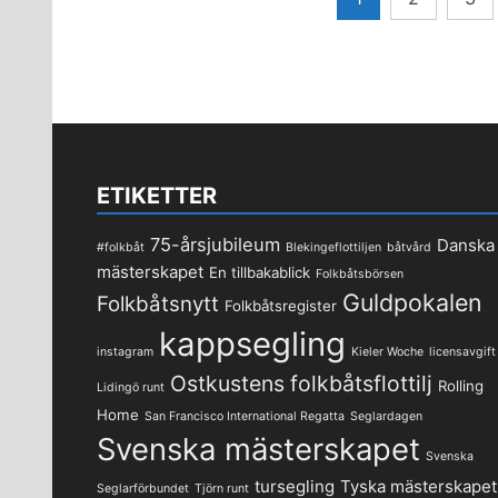
för
inlägg
ETIKETTER
75-årsjubileum
Danska
#folkbåt
Blekingeflottiljen
båtvård
mästerskapet
En tillbakablick
Folkbåtsbörsen
Guldpokalen
Folkbåtsnytt
Folkbåtsregister
kappsegling
instagram
Kieler Woche
licensavgift
Ostkustens folkbåtsflottilj
Rolling
Lidingö runt
Home
San Francisco International Regatta
Seglardagen
Svenska mästerskapet
Svenska
tursegling
Tyska mästerskapet
Seglarförbundet
Tjörn runt