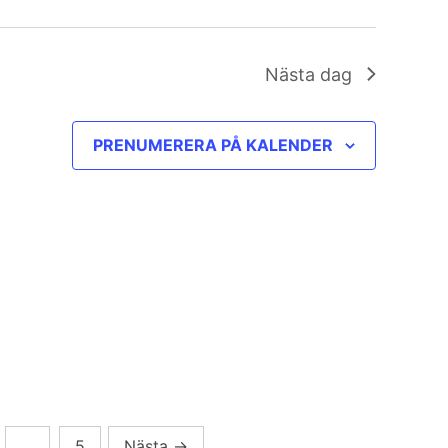
Nästa dag
PRENUMERERA PÅ KALENDER
…
5
Nästa
→