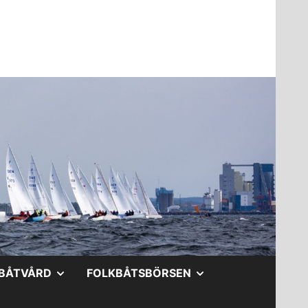
A
VISA
VISA
BÅTVÅRD
FOLKBÅTSBÖRSEN
DERMENY
UNDERMENY
UNDERMENY