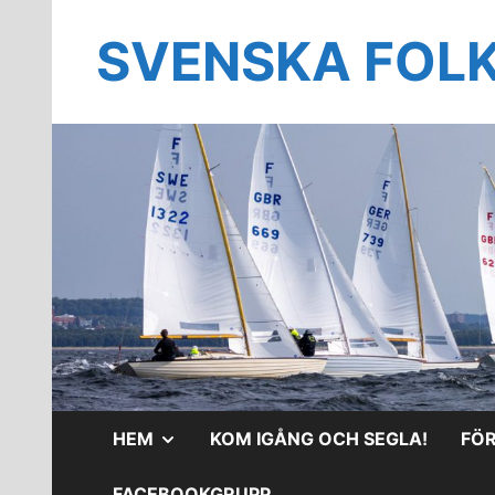
Hoppa
till
SVENSKA FOL
innehåll
VISA
HEM
KOM IGÅNG OCH SEGLA!
FÖ
UNDERMENY
FACEBOOKGRUPP