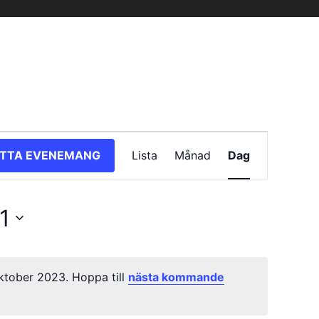
Evenemang
ITTA EVENEMANG
Lista
Månad
Dag
vynavigering
1
tober 2023. Hoppa till
nästa kommande
Notis