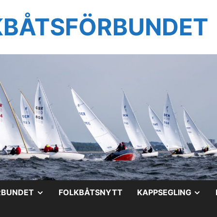
KBÅTSFÖRBUNDET
VISA
VIS
RBUNDET
FOLKBÅTSNYTT
KAPPSEGLING
UNDERMENY
UN