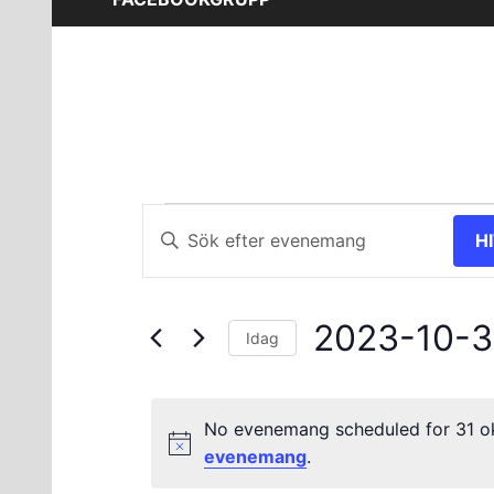
Evenemang
Evenemang
Ange
H
nyckelord.
Search
för
Sök
and
efter
31
2023-10-3
Evenemang
Views
Idag
efter
Välj
oktober
Navigation
nyckelord.
datum.
No evenemang scheduled for 31 ok
2023
evenemang
.