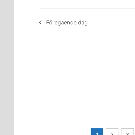
Föregående dag
Sidnumrering
1
2
3