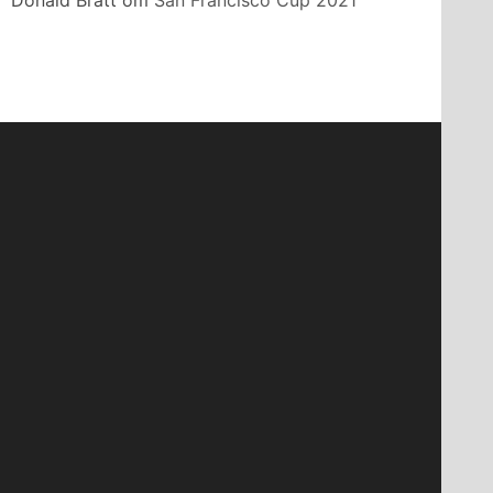
Donald Bratt
om
San Francisco Cup 2021