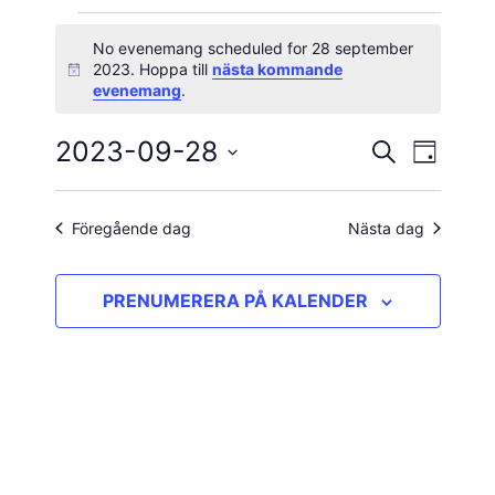
Evenemang
No evenemang scheduled for 28 september
2023. Hoppa till
nästa kommande
Notis
för
evenemang
.
28
2023-09-28
Evene
Evenema
SÖK
DAG
vynavig
Välj
september
Search
datum.
and
Föregående dag
Nästa dag
2023
Views
PRENUMERERA PÅ KALENDER
Navigatio