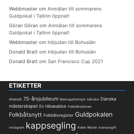
Webbmaster
om
Anmälan till sommarens
Guldpokal i Tallinn öppnat!
Göran Göran
om
Anmälan till sommarens
Guldpokal i Tallinn öppnat!
Webbmaster
om
Inbjudan till Bohuslän
Donald Bratt
om
Inbjudan till Bohuslän
Donald Bratt
om
San Francisco Cup 2021
ETIKETTER
75-årsjubileum
Danska
#folkbåt
Blekingeflottiljen
båtvård
mästerskapet
En tillbakablick
Folkbåtsbörsen
Guldpokalen
Folkbåtsnytt
Folkbåtsregister
kappsegling
instagram
Kieler Woche
licensavgift