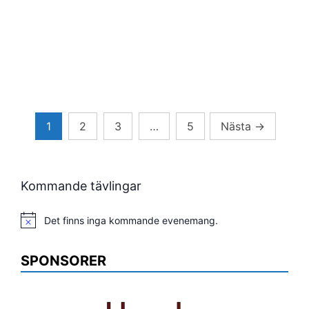
Sidnumrering
1
2
3
…
5
Nästa
→
för
inlägg
Kommande tävlingar
Det finns inga kommande evenemang.
Notis
SPONSORER