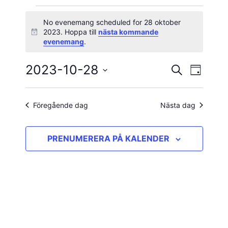
Evenemang
No evenemang scheduled for 28 oktober
2023. Hoppa till
nästa kommande
Notis
för
evenemang
.
28
2023-10-28
Evene
Evenema
SÖK
DAG
vynavig
Välj
oktober
Search
datum.
and
Föregående dag
Nästa dag
2023
Views
PRENUMERERA PÅ KALENDER
Navigatio