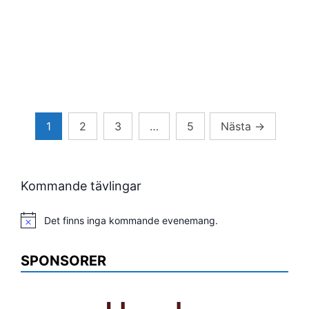
Sidnumrering
1
2
3
…
5
Nästa
→
för
inlägg
Kommande tävlingar
Det finns inga kommande evenemang.
Notis
SPONSORER