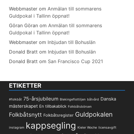
Webbmaster
om
Anmälan till sommarens
Guldpokal i Tallinn öppnat!
Göran Göran
om
Anmälan till sommarens
Guldpokal i Tallinn öppnat!
Webbmaster
om
Inbjudan till Bohuslän
Donald Bratt
om
Inbjudan till Bohuslän
Donald Bratt
om
San Francisco Cup 2021
ETIKETTER
75-årsjubileum
Danska
#folkbåt
Blekingeflottiljen
båtvård
mästerskapet
En tillbakablick
Folkbåtsbörsen
Guldpokalen
Folkbåtsnytt
Folkbåtsregister
kappsegling
instagram
Kieler Woche
licensavgift