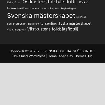
Ostkustens folkbåtsflottilj
Rolling
Lidingö runt
Home
San Francisco International Regatta
Seglardagen
Svenska mästerskapet
Svenska
tursegling
Tyska mästerskapet
Seglarförbundet
Tjörn runt
Västkustens folkbåtsflottilj
Vikingaregattan
Upphovsrätt © 2026
SVENSKA FOLKBÅTSFÖRBUNDET
.
Drivs med WordPress
|
Tema: Apace av
ThemezHut
.