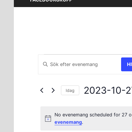
Evenemang
Evenemang
Ange
H
nyckelord.
Search
för
Sök
and
efter
27
2023-10-2
Evenemang
Views
Idag
efter
Välj
oktober
Navigation
nyckelord.
datum.
No evenemang scheduled for 27 o
2023
evenemang
.