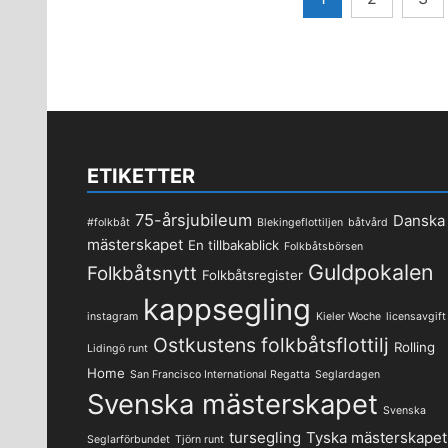
för
inlägg
ETIKETTER
75-årsjubileum
Danska
#folkbåt
Blekingeflottiljen
båtvård
mästerskapet
En tillbakablick
Folkbåtsbörsen
Guldpokalen
Folkbåtsnytt
Folkbåtsregister
kappsegling
instagram
Kieler Woche
licensavgift
Ostkustens folkbåtsflottilj
Rolling
Lidingö runt
Home
San Francisco International Regatta
Seglardagen
Svenska mästerskapet
Svenska
tursegling
Tyska mästerskapet
Seglarförbundet
Tjörn runt