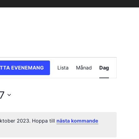
Evenemang
ITTA EVENEMANG
Lista
Månad
Dag
vynavigering
7
ktober 2023. Hoppa till
nästa kommande
Notis