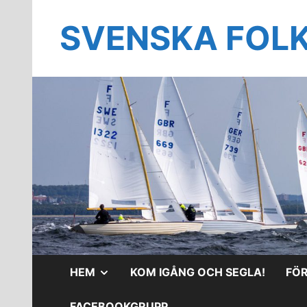
Hoppa
till
SVENSKA FOL
innehåll
VISA
HEM
KOM IGÅNG OCH SEGLA!
FÖ
UNDERMENY
FACEBOOKGRUPP