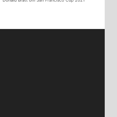
Donald Bratt
om
San Francisco Cup 2021