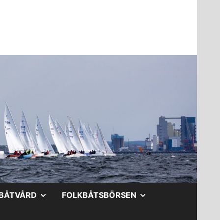
A
VISA
VISA
BÅTVÅRD
FOLKBÅTSBÖRSEN
DERMENY
UNDERMENY
UNDERMENY