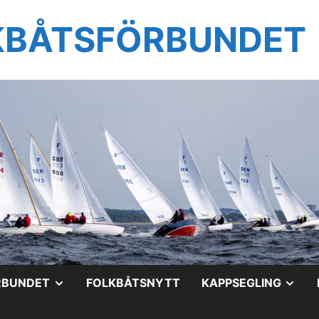
KBÅTSFÖRBUNDET
VISA
VIS
RBUNDET
FOLKBÅTSNYTT
KAPPSEGLING
UNDERMENY
UN