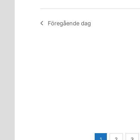
Föregående dag
Sidnumrering
1
2
3