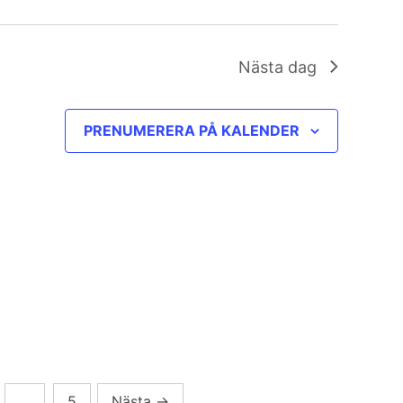
Nästa dag
PRENUMERERA PÅ KALENDER
…
5
Nästa
→