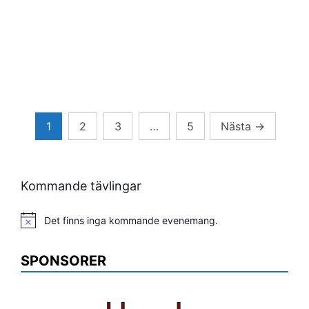
Sidnumrering
1
2
3
…
5
Nästa
→
för
inlägg
Kommande tävlingar
Det finns inga kommande evenemang.
Notis
SPONSORER