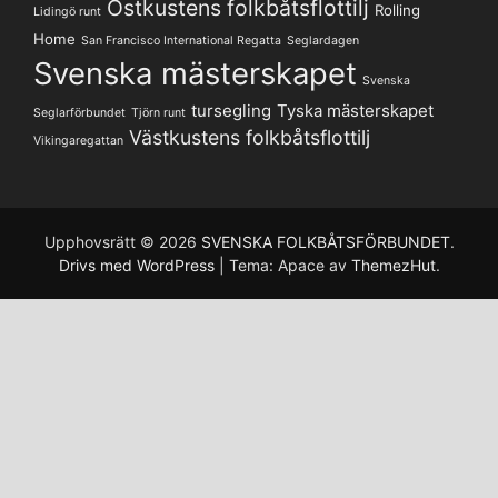
Ostkustens folkbåtsflottilj
Rolling
Lidingö runt
Home
San Francisco International Regatta
Seglardagen
Svenska mästerskapet
Svenska
tursegling
Tyska mästerskapet
Seglarförbundet
Tjörn runt
Västkustens folkbåtsflottilj
Vikingaregattan
Upphovsrätt © 2026
SVENSKA FOLKBÅTSFÖRBUNDET
.
Drivs med WordPress
|
Tema: Apace av
ThemezHut
.