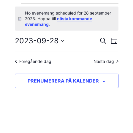
Evenemang
No evenemang scheduled for 28 september
2023. Hoppa till
nästa kommande
Notis
för
evenemang
.
28
2023-09-28
Evene
Evenema
SÖK
DAG
vynavig
Välj
september
Search
datum.
and
Föregående dag
Nästa dag
2023
Views
PRENUMERERA PÅ KALENDER
Navigatio