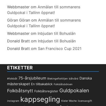
Webbmaster
om
Anmälan till sommarens
Guldpokal i Tallinn öppnat!
Göran Göran
om
Anmälan till sommarens
Guldpokal i Tallinn öppnat!
Webbmaster
om
Inbjudan till Bohuslän
Donald Bratt
om
Inbjudan till Bohuslän
Donald Bratt
om
San Francisco Cup 2021
ETIKETTER
75-årsjubileum
Danska
#folkbåt
Blekingeflottiljen
båtvård
mästerskapet
En tillbakablick
Folkbåtsbörsen
Guldpokalen
Folkbåtsnytt
Folkbåtsregister
kappsegling
instagram
Kieler Woche
licensavgift