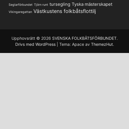
tursegling
Tyska mästerskapet
Seglarförbundet
Tjörn runt
Västkustens folkbåtsflottilj
Vikingaregattan
Upphovsrätt © 2026
SVENSKA FOLKBÅTSFÖRBUNDET
.
Drivs med WordPress
|
Tema: Apace av
ThemezHut
.