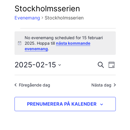
Stockholmsserien
Evenemang
Stockholmsserien
Evenemang
No evenemang scheduled for 15 februari
för
2025. Hoppa till
nästa kommande
Notis
evenemang
.
15
februari
2025-02-15
Evene
Evenema
SÖK
DAG
vynavig
Välj
2025
Search
datum.
and
Föregående dag
Nästa dag
Views
PRENUMERERA PÅ KALENDER
Navigatio