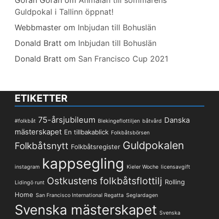
Göran Göran
om
Anmälan till sommarens
Guldpokal i Tallinn öppnat!
Webbmaster
om
Inbjudan till Bohuslän
Donald Bratt
om
Inbjudan till Bohuslän
Donald Bratt
om
San Francisco Cup 2021
ETIKETTER
75-årsjubileum
Danska
#folkbåt
Blekingeflottiljen
båtvård
mästerskapet
En tillbakablick
Folkbåtsbörsen
Guldpokalen
Folkbåtsnytt
Folkbåtsregister
kappsegling
instagram
Kieler Woche
licensavgift
Ostkustens folkbåtsflottilj
Rolling
Lidingö runt
Home
San Francisco International Regatta
Seglardagen
Svenska mästerskapet
Svenska