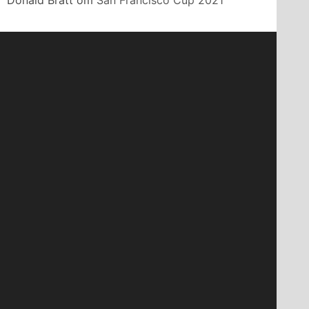
Donald Bratt
om
San Francisco Cup 2021