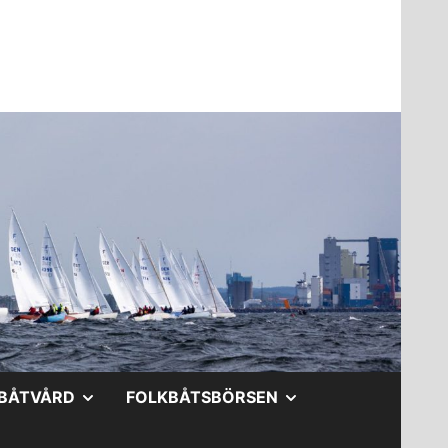
A
VISA
VISA
BÅTVÅRD
FOLKBÅTSBÖRSEN
DERMENY
UNDERMENY
UNDERMENY