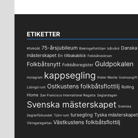
ETIKETTER
75-årsjubileum
Danska
#folkbåt
Blekingeflottiljen
båtvård
mästerskapet
En tillbakablick
Folkbåtsbörsen
Guldpokalen
Folkbåtsnytt
Folkbåtsregister
kappsegling
instagram
Kieler Woche
licensavgift
Ostkustens folkbåtsflottilj
Rolling
Lidingö runt
Home
San Francisco International Regatta
Seglardagen
Svenska mästerskapet
Svenska
tursegling
Tyska mästerskapet
Seglarförbundet
Tjörn runt
Västkustens folkbåtsflottilj
Vikingaregattan