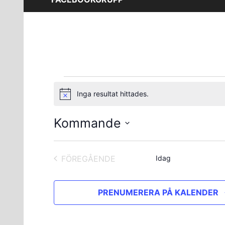
Evenemang
Inga resultat hittades.
Notis
Kommande
Välj
datum.
FÖREGÅENDE
Idag
EVENEMANG
PRENUMERERA PÅ KALENDER