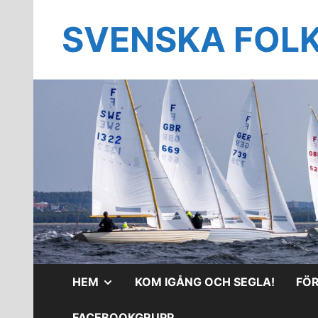
Hoppa
till
SVENSKA FOL
innehåll
VISA
HEM
KOM IGÅNG OCH SEGLA!
FÖ
UNDERMENY
FACEBOOKGRUPP