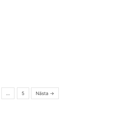
…
5
Nästa
→