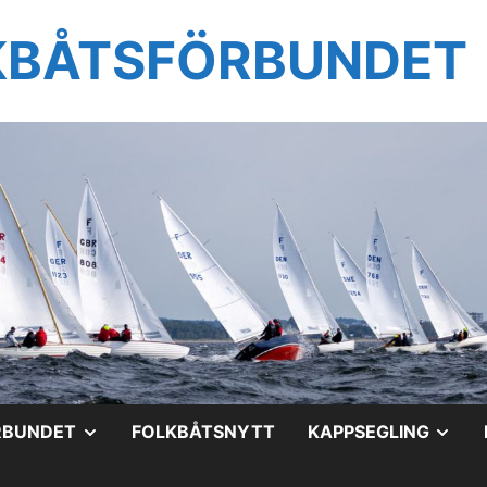
KBÅTSFÖRBUNDET
VISA
VIS
RBUNDET
FOLKBÅTSNYTT
KAPPSEGLING
UNDERMENY
UN