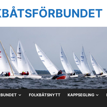
KBÅTSFÖRBUNDET
VISA
VIS
RBUNDET
FOLKBÅTSNYTT
KAPPSEGLING
UNDERMENY
UN