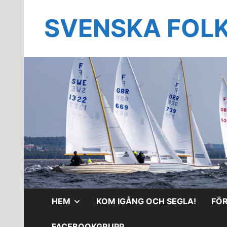
Hoppa
till
SVENSKA FOL
innehåll
VISA
HEM
KOM IGÅNG OCH SEGLA!
FÖ
UNDERMENY
FACEBOOKGRUPP