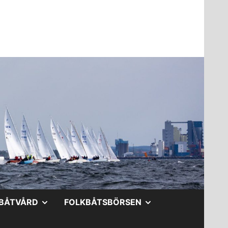
A
VISA
VISA
BÅTVÅRD
FOLKBÅTSBÖRSEN
DERMENY
UNDERMENY
UNDERMENY