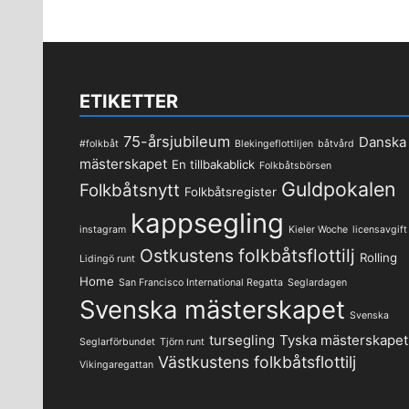
ETIKETTER
75-årsjubileum
Danska
#folkbåt
Blekingeflottiljen
båtvård
mästerskapet
En tillbakablick
Folkbåtsbörsen
Guldpokalen
Folkbåtsnytt
Folkbåtsregister
kappsegling
instagram
Kieler Woche
licensavgift
Ostkustens folkbåtsflottilj
Rolling
Lidingö runt
Home
San Francisco International Regatta
Seglardagen
Svenska mästerskapet
Svenska
tursegling
Tyska mästerskapet
Seglarförbundet
Tjörn runt
Västkustens folkbåtsflottilj
Vikingaregattan