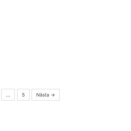
…
5
Nästa
→