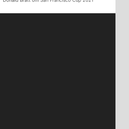
Donald Bratt
om
San Francisco Cup 2021