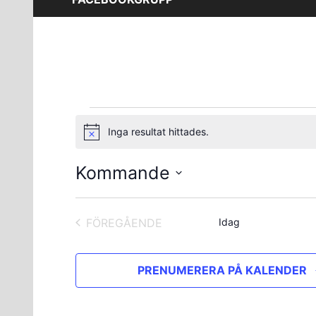
Evenemang
Inga resultat hittades.
Notis
Kommande
Välj
datum.
FÖREGÅENDE
Idag
EVENEMANG
PRENUMERERA PÅ KALENDER