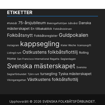
ETIKETTER
75-årsjubileum
Danska
#folkbåt
Blekingeflottiljen
båtvård
mästerskapet
En tillbakablick
Folkbåtsbörsen
Guldpokalen
Folkbåtsnytt
Folkbåtsregister
kappsegling
instagram
Kieler Woche
licensavgift
Ostkustens folkbåtsflottilj
Rolling
Lidingö runt
Home
San Francisco International Regatta
Seglardagen
Svenska mästerskapet
Svenska
tursegling
Tyska mästerskapet
Seglarförbundet
Tjörn runt
Västkustens folkbåtsflottilj
Vikingaregattan
Upphovsrätt © 2026
SVENSKA FOLKBÅTSFÖRBUNDET
.