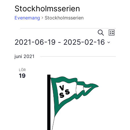
Stockholmsserien
Evenemang
Stockholmsserien
Evene
Evenemang
Evenema
SÖK
LISTA
vynavig
2021-06-19
 - 
2025-02-16
Search
Välj
and
juni 2021
datum.
Views
LÖR
Navigatio
19