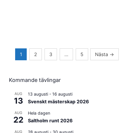
Sidnumrering
1
2
3
…
5
Nästa
→
för
inlägg
Kommande tävlingar
AUG
13 augusti
-
16 augusti
13
Svenskt mästerskap 2026
AUG
Hela dagen
22
Saltholm runt 2026
AUG
28 augusti
-
30 augusti