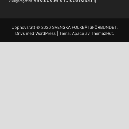
Västkustens folkbåtsflottilj
Vikingaregattan
Upphovsrätt © 2026
SVENSKA FOLKBÅTSFÖRBUNDET
.
Drivs med WordPress
|
Tema: Apace av
ThemezHut
.