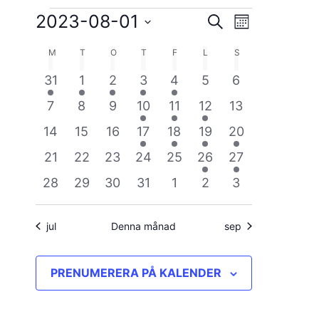
Evenemang
2023-08-01
Evenemang
Evenemang
SÖK
MÅNAD
vynavigerin
Välj
Search
M
MÅNDAG
T
TISDAG
O
ONSDAG
T
TORSDAG
F
FREDAG
L
LÖRDAG
S
SÖNDAG
Kalender
datum.
and
1
1
1
1
1
0
0
31
1
2
3
4
5
6
av
Views
evenemang
evenemang
evenemang
evenemang
evenemang
evenemang
evenemang
0
0
0
1
1
1
0
7
8
9
10
11
12
13
Evenemang
Navigation
evenemang
evenemang
evenemang
evenemang
evenemang
evenemang
evenemang
0
0
0
1
1
1
1
14
15
16
17
18
19
20
evenemang
evenemang
evenemang
evenemang
evenemang
evenemang
evenemang
0
0
0
0
0
2
1
21
22
23
24
25
26
27
evenemang
evenemang
evenemang
evenemang
evenemang
evenemang
evenemang
0
0
0
0
0
0
0
28
29
30
31
1
2
3
evenemang
evenemang
evenemang
evenemang
evenemang
evenemang
evenemang
jul
Denna månad
sep
PRENUMERERA PÅ KALENDER