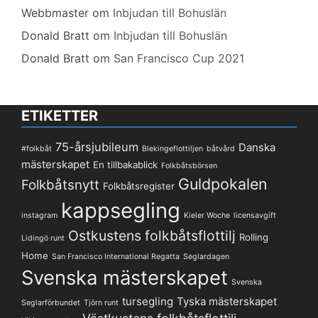
Webbmaster
om
Inbjudan till Bohuslän
Donald Bratt
om
Inbjudan till Bohuslän
Donald Bratt
om
San Francisco Cup 2021
ETIKETTER
75-årsjubileum
Danska
#folkbåt
Blekingeflottiljen
båtvård
mästerskapet
En tillbakablick
Folkbåtsbörsen
Guldpokalen
Folkbåtsnytt
Folkbåtsregister
kappsegling
instagram
Kieler Woche
licensavgift
Ostkustens folkbåtsflottilj
Rolling
Lidingö runt
Home
San Francisco International Regatta
Seglardagen
Svenska mästerskapet
Svenska
tursegling
Tyska mästerskapet
Seglarförbundet
Tjörn runt