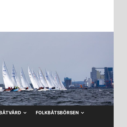
A
VISA
VISA
BÅTVÅRD
FOLKBÅTSBÖRSEN
DERMENY
UNDERMENY
UNDERMENY