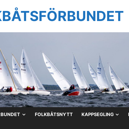
KBÅTSFÖRBUNDET
VISA
VIS
RBUNDET
FOLKBÅTSNYTT
KAPPSEGLING
UNDERMENY
UN