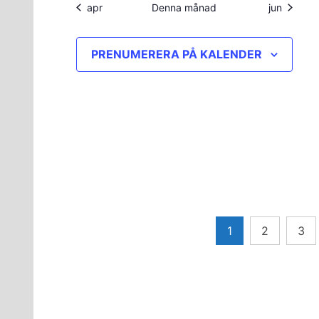
apr
Denna månad
jun
PRENUMERERA PÅ KALENDER
Sidnumrering
1
2
3
för
inlägg