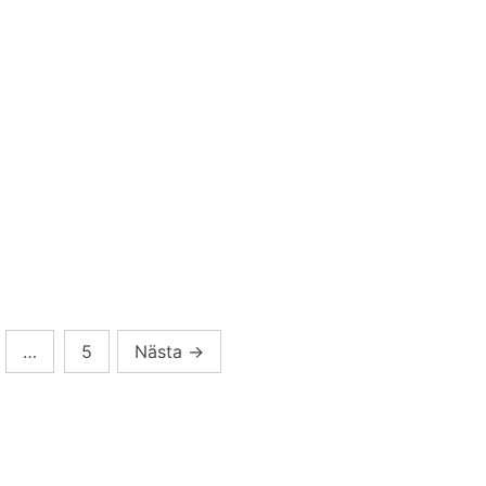
…
5
Nästa
→