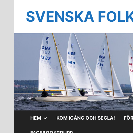
Hoppa
till
SVENSKA FOL
innehåll
VISA
HEM
KOM IGÅNG OCH SEGLA!
FÖ
UNDERMENY
FACEBOOKGRUPP