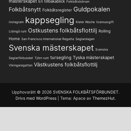
mästerskapet
En tillbakablick
Folkbåtsbörsen
Guldpokalen
Folkbåtsnytt
Folkbåtsregister
kappsegling
instagram
Kieler Woche
licensavgift
Ostkustens folkbåtsflottilj
Rolling
Lidingö runt
Home
San Francisco International Regatta
Seglardagen
Svenska mästerskapet
Svenska
tursegling
Tyska mästerskapet
Seglarförbundet
Tjörn runt
Västkustens folkbåtsflottilj
Vikingaregattan
Upphovsrätt © 2026
SVENSKA FOLKBÅTSFÖRBUNDET
.
Drivs med WordPress
|
Tema: Apace av
ThemezHut
.