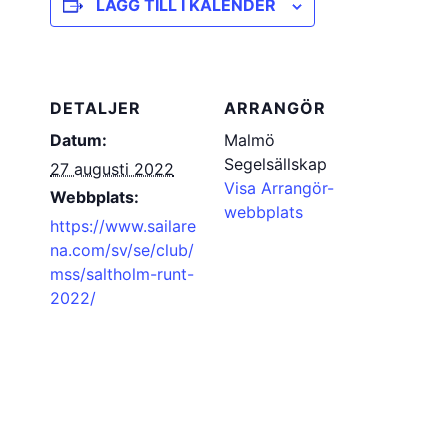
LÄGG TILL I KALENDER
DETALJER
ARRANGÖR
Datum:
Malmö
Segelsällskap
27 augusti 2022
Visa Arrangör-
Webbplats:
webbplats
https://www.sailare
na.com/sv/se/club/
mss/saltholm-runt-
2022/