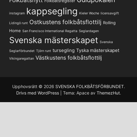
Folkbåtsnytt
Folkbåtsregister
kappsegling
instagram
Kieler Woche
licensavgift
Ostkustens folkbåtsflottilj
Rolling
Lidingö runt
Home
San Francisco International Regatta
Seglardagen
Svenska mästerskapet
Svenska
tursegling
Tyska mästerskapet
Seglarförbundet
Tjörn runt
Västkustens folkbåtsflottilj
Vikingaregattan
Upphovsrätt © 2026
SVENSKA FOLKBÅTSFÖRBUNDET
.
Drivs med WordPress
|
Tema: Apace av
ThemezHut
.