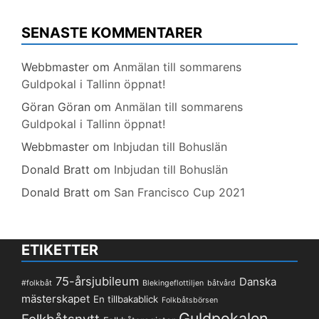
SENASTE KOMMENTARER
Webbmaster
om
Anmälan till sommarens
Guldpokal i Tallinn öppnat!
Göran Göran
om
Anmälan till sommarens
Guldpokal i Tallinn öppnat!
Webbmaster
om
Inbjudan till Bohuslän
Donald Bratt
om
Inbjudan till Bohuslän
Donald Bratt
om
San Francisco Cup 2021
ETIKETTER
75-årsjubileum
Danska
#folkbåt
Blekingeflottiljen
båtvård
mästerskapet
En tillbakablick
Folkbåtsbörsen
Guldpokalen