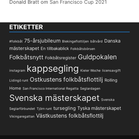
Donald Bratt
om
San Francisco Cup 2021
ETIKETTER
75-årsjubileum
Danska
#folkbåt
Blekingeflottiljen
båtvård
mästerskapet
En tillbakablick
Folkbåtsbörsen
Guldpokalen
Folkbåtsnytt
Folkbåtsregister
kappsegling
instagram
Kieler Woche
licensavgift
Ostkustens folkbåtsflottilj
Rolling
Lidingö runt
Home
San Francisco International Regatta
Seglardagen
Svenska mästerskapet
Svenska
tursegling
Tyska mästerskapet
Seglarförbundet
Tjörn runt
Västkustens folkbåtsflottilj
Vikingaregattan