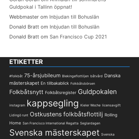
Guldpokal i Tallinn öppnat!
Webbmaster
om
Inbjudan till Bohuslän
Donald Bratt
om
Inbjudan till Bohuslän
Donald Bratt
om
San Francisco Cup 2021
ETIKETTER
75-årsjubileum
Danska
#folkbåt
Blekingeflottiljen
båtvård
mästerskapet
En tillbakablick
Folkbåtsbörsen
Guldpokalen
Folkbåtsnytt
Folkbåtsregister
kappsegling
instagram
Kieler Woche
licensavgift
Ostkustens folkbåtsflottilj
Rolling
Lidingö runt
Home
San Francisco International Regatta
Seglardagen
Svenska mästerskapet
Svenska