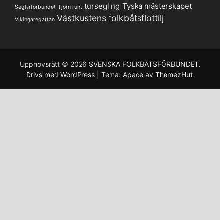
tursegling
Tyska mästerskapet
Seglarförbundet
Tjörn runt
Västkustens folkbåtsflottilj
Vikingaregattan
Upphovsrätt © 2026
SVENSKA FOLKBÅTSFÖRBUNDET
.
Drivs med WordPress
|
Tema: Apace av
ThemezHut
.