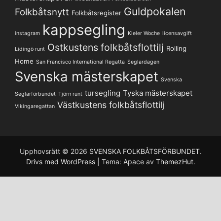
Guldpokalen
Folkbåtsnytt
Folkbåtsregister
kappsegling
instagram
Kieler Woche
licensavgift
Ostkustens folkbåtsflottilj
Rolling
Lidingö runt
Home
San Francisco International Regatta
Seglardagen
Svenska mästerskapet
Svenska
tursegling
Tyska mästerskapet
Seglarförbundet
Tjörn runt
Västkustens folkbåtsflottilj
Vikingaregattan
Upphovsrätt © 2026
SVENSKA FOLKBÅTSFÖRBUNDET
.
Drivs med WordPress
|
Tema: Apace av
ThemezHut
.