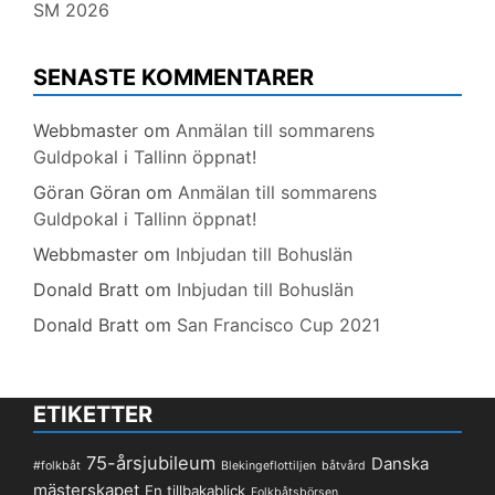
SM 2026
SENASTE KOMMENTARER
Webbmaster
om
Anmälan till sommarens
Guldpokal i Tallinn öppnat!
Göran Göran
om
Anmälan till sommarens
Guldpokal i Tallinn öppnat!
Webbmaster
om
Inbjudan till Bohuslän
Donald Bratt
om
Inbjudan till Bohuslän
Donald Bratt
om
San Francisco Cup 2021
ETIKETTER
75-årsjubileum
Danska
#folkbåt
Blekingeflottiljen
båtvård
mästerskapet
En tillbakablick
Folkbåtsbörsen