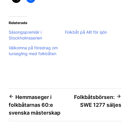
Relaterade
Säsongspremiär i
Folkbåt på Allt för sjön
Stockholmsserien
Välkomna på föredrag om
tursegling med folkbåten
Inläggsnavigering
Hemmaseger i
Folkbåtsbörsen:
folkbåtarnas 60:e
SWE 1277 säljes
svenska mästerskap